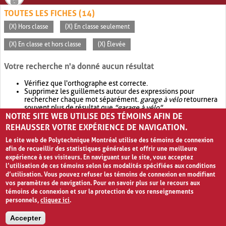
TOUTES LES FICHES (14)
(X) Hors classe
(X) En classe seulement
(X) En classe et hors classe
(X) Élevée
Votre recherche n'a donné aucun résultat
Vérifiez que l'orthographe est correcte.
Supprimez les guillemets autour des expressions pour
rechercher chaque mot séparément.
garage à vélo
retournera
souvent plus de résultat que
"garage à vélo"
.
NOTRE SITE WEB UTILISE DES TÉMOINS AFIN DE
Envisagez d'élargir votre recherche avec
OR
.
garage OR vélo
retournera souvent plus de résultat que
garage à vélo
.
REHAUSSER VOTRE EXPÉRIENCE DE NAVIGATION.
Le site web de Polytechnique Montréal utilise des témoins de connexion
afin de recueillir des statistiques générales et offrir une meilleure
expérience à ses visiteurs. En naviguant sur le site, vous acceptez
l’utilisation de ces témoins selon les modalités spécifiées aux conditions
d’utilisation. Vous pouvez refuser les témoins de connexion en modifiant
vos paramètres de navigation. Pour en savoir plus sur le recours aux
témoins de connexion et sur la protection de vos renseignements
personnels,
cliquez ici
.
Avis de confidentialité et conditions d’utilisation
Accepter