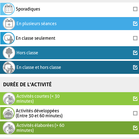
Sporadiques
En plusieurs séances
En classe seulement
Hors classe
En classe et hors classe
DURÉE DE L'ACTIVITÉ
Activités courtes (< 30
minutes)
Activités développées
(Entre 30 et 60 minutes)
Activités élaborées (> 60
minutes)