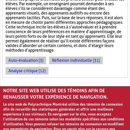
élèves. Par exemple, un enseignant pourrait demander à ses
élèves s’ils se considèrent davantage comme étant des
apprenants visuels, des apprenants auditifs ou encore des
apprenants tactiles. Puis, sur la base de leurs réponses, il est alors
en mesure de choisir parmi différentes approches pédagogiques.
Cette technique incite les élèves à s’autoévaluer et à prendre
conscience de leurs préférences en matière d’apprentissage, de
leurs points forts ou de leur style en tant qu’apprenants. Elle leur
permet également de réaliser qu’il existe différentes façons
valides d’aborder un certain contenu, et donc d’élargir leurs
méthodes d’apprentissage.
Auto-évaluation (3)
Réflexion individuelle (31)
Analyse critique (12)
PAGES
NOTRE SITE WEB UTILISE DES TÉMOINS AFIN DE
«
‹
1
2
3
REHAUSSER VOTRE EXPÉRIENCE DE NAVIGATION.
Le site web de Polytechnique Montréal utilise des témoins de connexion
afin de recueillir des statistiques générales et offrir une meilleure
expérience à ses visiteurs. En naviguant sur le site, vous acceptez
l’utilisation de ces témoins selon les modalités spécifiées aux conditions
d’utilisation. Vous pouvez refuser les témoins de connexion en modifiant
vos paramètres de navigation. Pour en savoir plus sur le recours aux