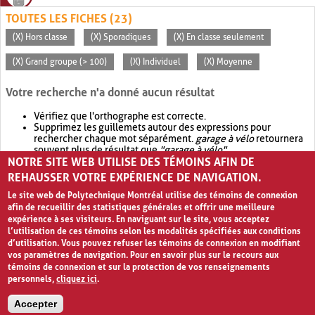
TOUTES LES FICHES (23)
(X) Hors classe
(X) Sporadiques
(X) En classe seulement
(X) Grand groupe (> 100)
(X) Individuel
(X) Moyenne
Votre recherche n'a donné aucun résultat
Vérifiez que l'orthographe est correcte.
Supprimez les guillemets autour des expressions pour
rechercher chaque mot séparément.
garage à vélo
retournera
souvent plus de résultat que
"garage à vélo"
.
NOTRE SITE WEB UTILISE DES TÉMOINS AFIN DE
Envisagez d'élargir votre recherche avec
OR
.
garage OR vélo
retournera souvent plus de résultat que
garage à vélo
.
REHAUSSER VOTRE EXPÉRIENCE DE NAVIGATION.
Le site web de Polytechnique Montréal utilise des témoins de connexion
afin de recueillir des statistiques générales et offrir une meilleure
expérience à ses visiteurs. En naviguant sur le site, vous acceptez
l’utilisation de ces témoins selon les modalités spécifiées aux conditions
d’utilisation. Vous pouvez refuser les témoins de connexion en modifiant
vos paramètres de navigation. Pour en savoir plus sur le recours aux
témoins de connexion et sur la protection de vos renseignements
personnels,
cliquez ici
.
Avis de confidentialité et conditions d’utilisation
Accepter