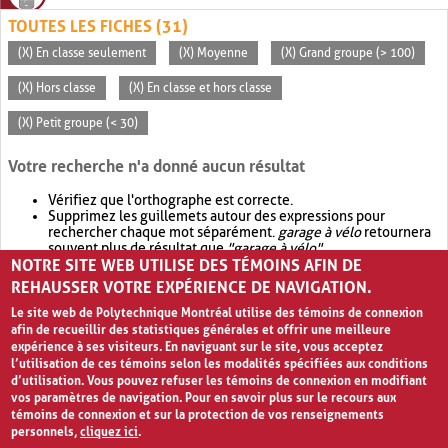
TOUTES LES FICHES (31)
(X) En classe seulement
(X) Moyenne
(X) Grand groupe (> 100)
(X) Hors classe
(X) En classe et hors classe
(X) Petit groupe (< 30)
Votre recherche n'a donné aucun résultat
Vérifiez que l'orthographe est correcte.
Supprimez les guillemets autour des expressions pour
rechercher chaque mot séparément.
garage à vélo
retournera
souvent plus de résultat que
"garage à vélo"
.
NOTRE SITE WEB UTILISE DES TÉMOINS AFIN DE
Envisagez d'élargir votre recherche avec
OR
.
garage OR vélo
retournera souvent plus de résultat que
garage à vélo
.
REHAUSSER VOTRE EXPÉRIENCE DE NAVIGATION.
Le site web de Polytechnique Montréal utilise des témoins de connexion
afin de recueillir des statistiques générales et offrir une meilleure
expérience à ses visiteurs. En naviguant sur le site, vous acceptez
l’utilisation de ces témoins selon les modalités spécifiées aux conditions
d’utilisation. Vous pouvez refuser les témoins de connexion en modifiant
vos paramètres de navigation. Pour en savoir plus sur le recours aux
témoins de connexion et sur la protection de vos renseignements
personnels,
cliquez ici
.
Avis de confidentialité et conditions d’utilisation