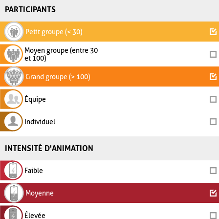
PARTICIPANTS
Petit groupe (< 30)
Moyen groupe (entre 30
et 100)
Grand groupe (> 100)
Équipe
Individuel
INTENSITÉ D'ANIMATION
Faible
Moyenne
Élevée