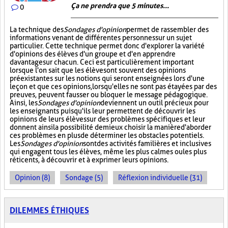
Ça ne prendra que 5 minutes...
0
La technique des
Sondages d'opinion
permet de rassembler des
informations venant de différentes personnes sur un sujet
particulier. Cette technique permet donc d'explorer la variété
d'opinions des élèves d'un groupe et d'en apprendre
davantage sur chacun. Ceci est particulièrement important
lorsque l'on sait que les élèves ont souvent des opinions
préexistantes sur les notions qui seront enseignées lors d'une
leçon et que ces opinions, lorsqu'elles ne sont pas étayées par des
preuves, peuvent fausser ou bloquer le message pédagogique.
Ainsi, les
Sondages d'opinion
deviennent un outil précieux pour
les enseignants puisqu'ils leur permettent de découvrir les
opinions de leurs élèves sur des problèmes spécifiques et leur
donnent ainsi la possibilité de mieux choisir la manière d'aborder
ces problèmes en plus de déterminer les obstacles potentiels.
Les
Sondages d'opinion
sont des activités familières et inclusives
qui engagent tous les élèves, même les plus calmes ou les plus
réticents, à découvrir et à exprimer leurs opinions.
Opinion (8)
Sondage (5)
Réflexion individuelle (31)
DILEMMES ÉTHIQUES