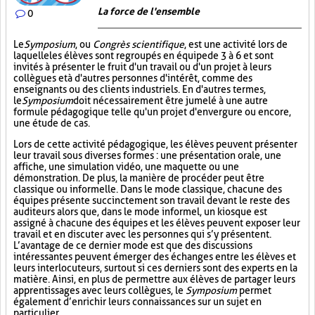
La force de l'ensemble
0
Le
Symposium
, ou
Congrès scientifique
, est une activité lors de
laquelle les élèves sont regroupés en équipe de 3 à 6 et sont
invités à présenter le fruit d'un travail ou d'un projet à leurs
collègues et à d'autres personnes d'intérêt, comme des
enseignants ou des clients industriels. En d'autres termes,
le
Symposium
doit nécessairement être jumelé à une autre
formule pédagogique telle qu'un projet d'envergure ou encore,
une étude de cas.
Lors de cette activité pédagogique, les élèves peuvent présenter
leur travail sous diverses formes : une présentation orale, une
affiche, une simulation vidéo, une maquette ou une
démonstration. De plus, la manière de procéder peut être
classique ou informelle. Dans le mode classique, chacune des
équipes présente succinctement son travail devant le reste des
auditeurs alors que, dans le mode informel, un kiosque est
assigné à chacune des équipes et les élèves peuvent exposer leur
travail et en discuter avec les personnes qui s’y présentent.
L’avantage de ce dernier mode est que des discussions
intéressantes peuvent émerger des échanges entre les élèves et
leurs interlocuteurs, surtout si ces derniers sont des experts en la
matière. Ainsi, en plus de permettre aux élèves de partager leurs
apprentissages avec leurs collègues, le
Symposium
permet
également d’enrichir leurs connaissances sur un sujet en
particulier.