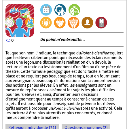
Un point m'embrouille...
0
Tel que son nom l'indique, la technique du
Point à clarifier
requiert
que les élèves ciblent un point qui nécessite des éclaircissements
après une leçon, une discussion, la réalisation d'un devoir, la
lecture d'un texte ou le visionnement d'un film ou d'une pièce de
théâtre. Cette formule pédagogique est donc facile à mettre en
place et ne requiert pas beaucoup de temps, tout en fournissant
aux enseignants beaucoup d'informations sur la compréhension
des notions par les élèves. En effet, les enseignants sont en
mesure de repérer assez aisément les sujets les plus difficiles
pour leurs élèves et, ainsi, d'orienter leurs décisions
d'enseignement quant au temps à consacrer à chacun de ces
sujets. Il est possible pour l'enseignant de prévenir les élèves
qu'ils auront à proposer un
Point à clarifier
après une activité. Cela
les incitera à être plus attentifs et plus concentrés, et donc à
mieux comprendre la matière.
Réflexion individuelle (31)
Questions anonymes (2)