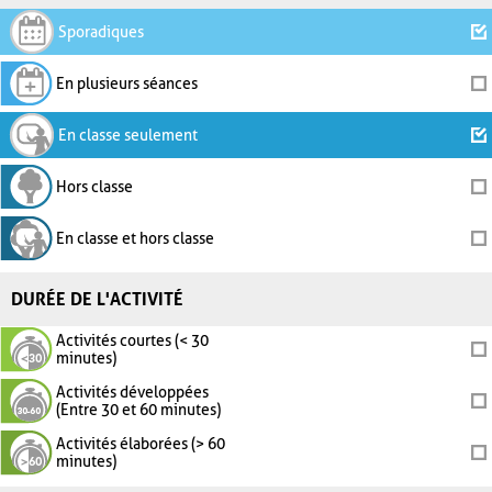
Sporadiques
En plusieurs séances
En classe seulement
Hors classe
En classe et hors classe
DURÉE DE L'ACTIVITÉ
Activités courtes (< 30
minutes)
Activités développées
(Entre 30 et 60 minutes)
Activités élaborées (> 60
minutes)