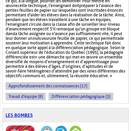
ce qui, à la longue, pourrait les démotiver. Pour mettre en
œuvre cette technique, l'enseignant doit préparer à l'avance des
petites feuilles de papier sur lesquelles sont inscrits des énoncés
permettant d'aider les élèves dans la réalisation de la tâche. Ainsi,
pendant que les élèves travaillent à une tâche en équipes,
l'enseignant circule dans la classe afin de surveiller leur niveau
d'avancement respectif. S'il remarque qu'un groupe est bloqué
dans la tâche assignée ou n'avance pas suffisamment vite, il peut
leur donner un
Indice
sur
une feuille de papier, ce qui permettra de
soutenir leur motivation à apprendre. Cette technique fait donc
en quelque sorte appel à la différenciation pédagogique. Selon le
Conseil supérieur de l'éducation du Québec (1993), la pédagogie
différenciée est « une démarche qui met en œuvre un ensemble
diversifié de moyens d’enseignement et d’apprentissage pour
permettre à des élèves d’âges, d’origines, d’aptitudes et de
savoir-faire hétérogènes d’atteindre par des voies différentes des
objectifs communs et, ultimement, la réussite éducative. »
Approfondissement des connaissances (17)
Travail d'équipe (8)
Différenciation pédagogique (3)
LES BOMBES