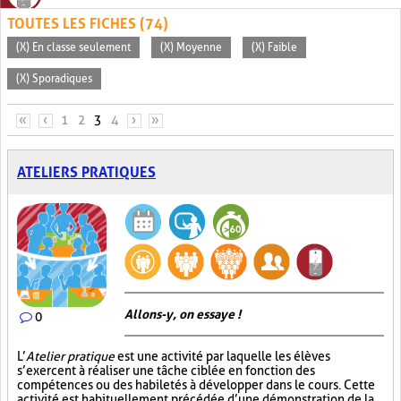
TOUTES LES FICHES (74)
(X) En classe seulement
(X) Moyenne
(X) Faible
(X) Sporadiques
PAGES
«
‹
1
2
3
4
›
»
ATELIERS PRATIQUES
Allons-y, on essaye !
0
L’
Atelier pratique
est une activité par laquelle les élèves
s’exercent à réaliser une tâche ciblée en fonction des
compétences ou des habiletés à développer dans le cours. Cette
activité est habituellement précédée d’une démonstration de la