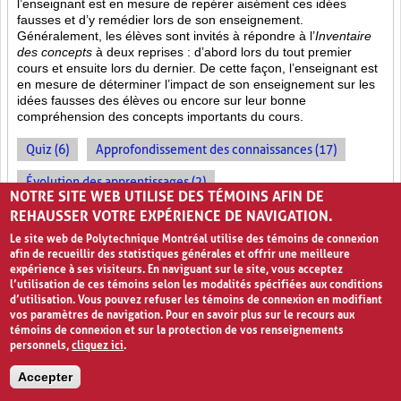
l’enseignant est en mesure de repérer aisément ces idées
fausses et d’y remédier lors de son enseignement.
Généralement, les élèves sont invités à répondre à l’
Inventaire
des concepts
à deux reprises : d’abord lors du tout premier
cours et ensuite lors du dernier. De cette façon, l’enseignant est
en mesure de déterminer l’impact de son enseignement sur les
idées fausses des élèves ou encore sur leur bonne
compréhension des concepts importants du cours.
Quiz (6)
Approfondissement des connaissances (17)
Évolution des apprentissages (2)
NOTRE SITE WEB UTILISE DES TÉMOINS AFIN DE
REHAUSSER VOTRE EXPÉRIENCE DE NAVIGATION.
EXERCICES RÉPÉTÉS
Le site web de Polytechnique Montréal utilise des témoins de connexion
afin de recueillir des statistiques générales et offrir une meilleure
expérience à ses visiteurs. En naviguant sur le site, vous acceptez
l’utilisation de ces témoins selon les modalités spécifiées aux conditions
d’utilisation. Vous pouvez refuser les témoins de connexion en modifiant
vos paramètres de navigation. Pour en savoir plus sur le recours aux
témoins de connexion et sur la protection de vos renseignements
personnels,
cliquez ici
.
Accepter
La répétition mène à la perfection
0