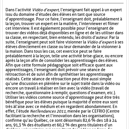
Dans l’activité
Vidéo d’expert
, l’enseignant fait appel à un expert
issu du domaine d’études des élèves en tant que source
d’apprentissage. Pour ce faire, l’enseignant doit, préalablement à
la leçon, trouver un expert en la matière, l’interviewer et filmer
cet interview. Il est également possible pour l’enseignant de
trouver des vidéos déjà disponibles en ligne et de les utiliser dans
sa classe, en respectant, bien entendu, les droits d’auteur. Par la
suite, l’enseignant peut soit faire visionner la
Vidéo d’expert
à ses
élèves directement en classe ou leur demander de la visionner à
la maison. Dans tous les cas, cet exercice peut se faire
préalablement à la leçon, telle une activité brise-glace, ou encore
après la leçon afin de consolider les apprentissages des élèves.
Afin que cette formule pédagogique soit efficace quant aux
apprentissages, l’enseignant doit prévoir une séance de
rétroaction et de suivi afin de synthétiser les apprentissages
réalisés. Cette séance de rétroaction peut être aussi simple
qu’une discussion en plénière sur le sujet traité dans la vidéo ou
encore un travail à réaliser en lien avec la vidéo (travail de
recherche, questionnaire à remplir, questions d’examen, etc.).
Utiliser les vidéos comme source d’apprentissage peut être très
bénéfique pour les élèves puisque la majorité d’entre eux sont
très à l’aise avec ce médium et en regardent abondamment. En
effet, l’étude
NetTendances 2011
, menée par le CEFRIO (Centre
facilitant la recherche et l’innovation dans les organisations),
confirme qu’au Québec, ce sont désormais 82,6 % des 18 à 24
ans, 91,3 % des étudiants et 60,2 % des gens titulaires d’un