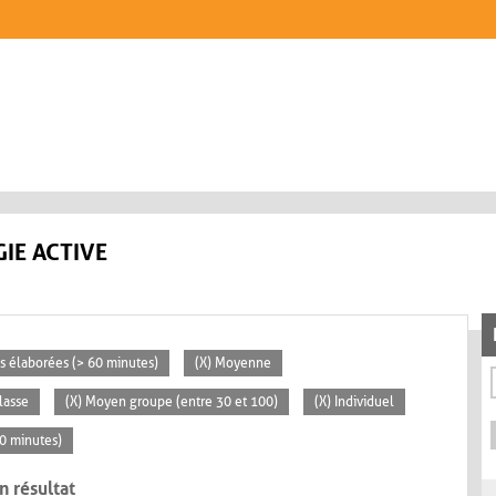
IE ACTIVE
tés élaborées (> 60 minutes)
(X) Moyenne
lasse
(X) Moyen groupe (entre 30 et 100)
(X) Individuel
30 minutes)
n résultat