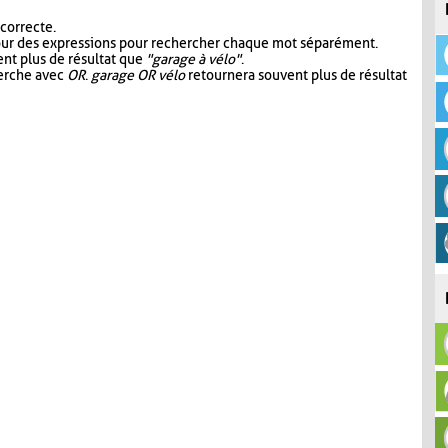
 correcte.
our des expressions pour rechercher chaque mot séparément.
nt plus de résultat que
"garage à vélo"
.
herche avec
OR
.
garage OR vélo
retournera souvent plus de résultat