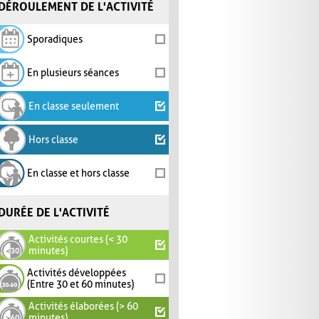
DÉROULEMENT DE L'ACTIVITÉ
Sporadiques
En plusieurs séances
En classe seulement
Hors classe
En classe et hors classe
DURÉE DE L'ACTIVITÉ
Activités courtes (< 30
minutes)
Activités développées
(Entre 30 et 60 minutes)
Activités élaborées (> 60
minutes)