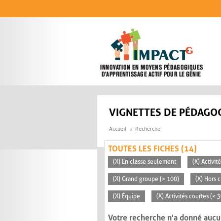
Aller au contenu principal
VIGNETTES DE PÉDAGOG
Accueil
Recherche
TOUTES LES FICHES (14)
(X) En classe seulement
(X) Activi
(X) Grand groupe (> 100)
(X) Hors c
(X) Équipe
(X) Activités courtes (< 
Votre recherche n'a donné aucu