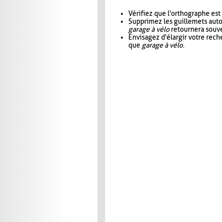
Vérifiez que l'orthographe est
Supprimez les guillemets aut
garage à vélo
retournera souve
Envisagez d'élargir votre rec
que
garage à vélo
.