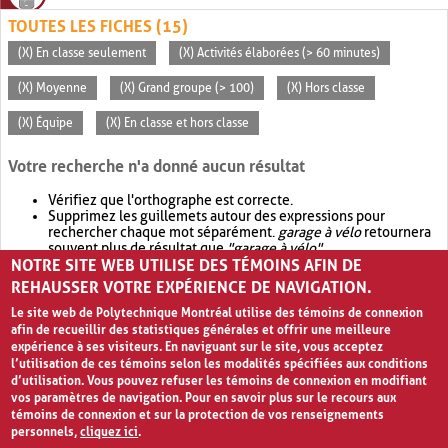
TOUTES LES FICHES (15)
(X) En classe seulement
(X) Activités élaborées (> 60 minutes)
(X) Moyenne
(X) Grand groupe (> 100)
(X) Hors classe
(X) Équipe
(X) En classe et hors classe
Votre recherche n'a donné aucun résultat
Vérifiez que l'orthographe est correcte.
Supprimez les guillemets autour des expressions pour
rechercher chaque mot séparément.
garage à vélo
retournera
souvent plus de résultat que
"garage à vélo"
.
NOTRE SITE WEB UTILISE DES TÉMOINS AFIN DE
Envisagez d'élargir votre recherche avec
OR
.
garage OR vélo
retournera souvent plus de résultat que
garage à vélo
.
REHAUSSER VOTRE EXPÉRIENCE DE NAVIGATION.
Le site web de Polytechnique Montréal utilise des témoins de connexion
afin de recueillir des statistiques générales et offrir une meilleure
expérience à ses visiteurs. En naviguant sur le site, vous acceptez
l’utilisation de ces témoins selon les modalités spécifiées aux conditions
d’utilisation. Vous pouvez refuser les témoins de connexion en modifiant
vos paramètres de navigation. Pour en savoir plus sur le recours aux
témoins de connexion et sur la protection de vos renseignements
personnels,
cliquez ici
.
Avis de confidentialité et conditions d’utilisation