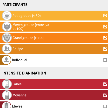
PARTICIPANTS
Petit groupe (< 30)
Moyen groupe (entre 30
et 100)
Grand groupe (> 100)
Équipe
Individuel
INTENSITÉ D'ANIMATION
Faible
Moyenne
Élevée