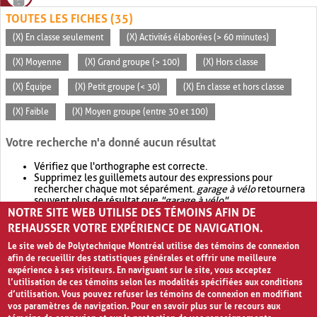
TOUTES LES FICHES (35)
(X) En classe seulement
(X) Activités élaborées (> 60 minutes)
(X) Moyenne
(X) Grand groupe (> 100)
(X) Hors classe
(X) Équipe
(X) Petit groupe (< 30)
(X) En classe et hors classe
(X) Faible
(X) Moyen groupe (entre 30 et 100)
Votre recherche n'a donné aucun résultat
Vérifiez que l'orthographe est correcte.
Supprimez les guillemets autour des expressions pour
rechercher chaque mot séparément.
garage à vélo
retournera
souvent plus de résultat que
"garage à vélo"
.
NOTRE SITE WEB UTILISE DES TÉMOINS AFIN DE
Envisagez d'élargir votre recherche avec
OR
.
garage OR vélo
retournera souvent plus de résultat que
garage à vélo
.
REHAUSSER VOTRE EXPÉRIENCE DE NAVIGATION.
Le site web de Polytechnique Montréal utilise des témoins de connexion
afin de recueillir des statistiques générales et offrir une meilleure
expérience à ses visiteurs. En naviguant sur le site, vous acceptez
l’utilisation de ces témoins selon les modalités spécifiées aux conditions
d’utilisation. Vous pouvez refuser les témoins de connexion en modifiant
vos paramètres de navigation. Pour en savoir plus sur le recours aux