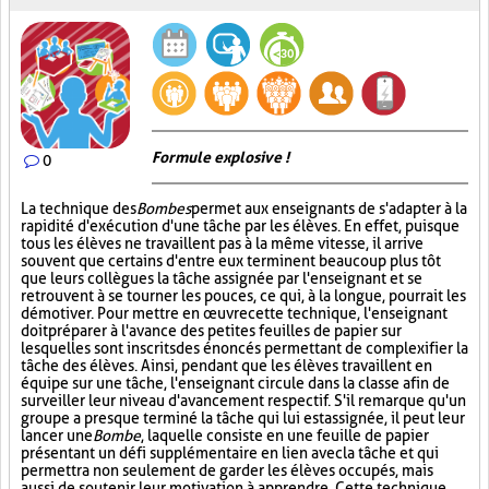
Formule explosive !
0
La technique des
Bombes
permet aux enseignants de s'adapter à la
rapidité d'exécution d'une tâche par les élèves. En effet, puisque
tous les élèves ne travaillent pas à la même vitesse, il arrive
souvent que certains d'entre eux terminent beaucoup plus tôt
que leurs collègues la tâche assignée par l'enseignant et se
retrouvent à se tourner les pouces, ce qui, à la longue, pourrait les
démotiver. Pour mettre en œuvre cette technique, l'enseignant
doit préparer à l'avance des petites feuilles de papier sur
lesquelles sont inscrits des énoncés permettant de complexifier la
tâche des élèves. Ainsi, pendant que les élèves travaillent en
équipe sur une tâche, l'enseignant circule dans la classe afin de
surveiller leur niveau d'avancement respectif. S'il remarque qu'un
groupe a presque terminé la tâche qui lui est assignée, il peut leur
lancer une
Bombe
, laquelle consiste en une feuille de papier
présentant un défi supplémentaire en lien avec la tâche et qui
permettra non seulement de garder les élèves occupés, mais
aussi de soutenir leur motivation à apprendre. Cette technique