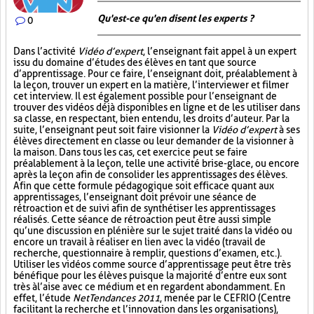
Qu'est-ce qu'en disent les experts ?
0
Dans l’activité
Vidéo d’expert
, l’enseignant fait appel à un expert
issu du domaine d’études des élèves en tant que source
d’apprentissage. Pour ce faire, l’enseignant doit, préalablement à
la leçon, trouver un expert en la matière, l’interviewer et filmer
cet interview. Il est également possible pour l’enseignant de
trouver des vidéos déjà disponibles en ligne et de les utiliser dans
sa classe, en respectant, bien entendu, les droits d’auteur. Par la
suite, l’enseignant peut soit faire visionner la
Vidéo d’expert
à ses
élèves directement en classe ou leur demander de la visionner à
la maison. Dans tous les cas, cet exercice peut se faire
préalablement à la leçon, telle une activité brise-glace, ou encore
après la leçon afin de consolider les apprentissages des élèves.
Afin que cette formule pédagogique soit efficace quant aux
apprentissages, l’enseignant doit prévoir une séance de
rétroaction et de suivi afin de synthétiser les apprentissages
réalisés. Cette séance de rétroaction peut être aussi simple
qu’une discussion en plénière sur le sujet traité dans la vidéo ou
encore un travail à réaliser en lien avec la vidéo (travail de
recherche, questionnaire à remplir, questions d’examen, etc.).
Utiliser les vidéos comme source d’apprentissage peut être très
bénéfique pour les élèves puisque la majorité d’entre eux sont
très à l’aise avec ce médium et en regardent abondamment. En
effet, l’étude
NetTendances 2011
, menée par le CEFRIO (Centre
facilitant la recherche et l’innovation dans les organisations),