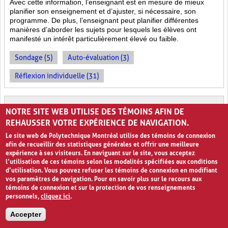
Avec cette information, l’enseignant est en mesure de mieux
planifier son enseignement et d’ajuster, si nécessaire, son
programme. De plus, l’enseignant peut planifier différentes
manières d’aborder les sujets pour lesquels les élèves ont
manifesté un intérêt particulièrement élevé ou faible.
Sondage (5)
Auto-évaluation (3)
Réflexion individuelle (31)
OBJECTIFS CLASSÉS
NOTRE SITE WEB UTILISE DES TÉMOINS AFIN DE
REHAUSSER VOTRE EXPÉRIENCE DE NAVIGATION.
Le site web de Polytechnique Montréal utilise des témoins de connexion
afin de recueillir des statistiques générales et offrir une meilleure
expérience à ses visiteurs. En naviguant sur le site, vous acceptez
l’utilisation de ces témoins selon les modalités spécifiées aux conditions
d’utilisation. Vous pouvez refuser les témoins de connexion en modifiant
vos paramètres de navigation. Pour en savoir plus sur le recours aux
témoins de connexion et sur la protection de vos renseignements
Top 3
0
personnels,
cliquez ici
.
La formule des
Objectifs classés
requiert des élèves de prendre
Accepter
quelques minutes lors de la première leçon d’un cours afin