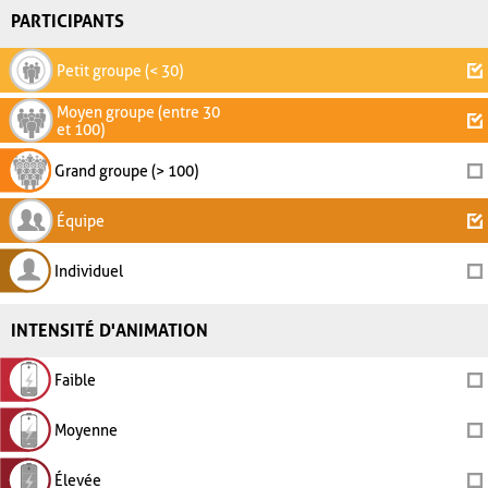
PARTICIPANTS
Petit groupe (< 30)
Moyen groupe (entre 30
et 100)
Grand groupe (> 100)
Équipe
Individuel
INTENSITÉ D'ANIMATION
Faible
Moyenne
Élevée