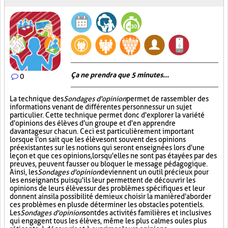
Ça ne prendra que 5 minutes...
0
La technique des
Sondages d'opinion
permet de rassembler des
informations venant de différentes personnes sur un sujet
particulier. Cette technique permet donc d'explorer la variété
d'opinions des élèves d'un groupe et d'en apprendre
davantage sur chacun. Ceci est particulièrement important
lorsque l'on sait que les élèves ont souvent des opinions
préexistantes sur les notions qui seront enseignées lors d'une
leçon et que ces opinions, lorsqu'elles ne sont pas étayées par des
preuves, peuvent fausser ou bloquer le message pédagogique.
Ainsi, les
Sondages d'opinion
deviennent un outil précieux pour
les enseignants puisqu'ils leur permettent de découvrir les
opinions de leurs élèves sur des problèmes spécifiques et leur
donnent ainsi la possibilité de mieux choisir la manière d'aborder
ces problèmes en plus de déterminer les obstacles potentiels.
Les
Sondages d'opinion
sont des activités familières et inclusives
qui engagent tous les élèves, même les plus calmes ou les plus