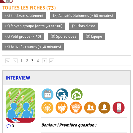
TOUTES LES FICHES (73)
(X) En classe seulement
(X) Activités élaborées (> 60 minutes)
(X) Moyen groupe (entre 30 et 100)
(X) Hors classe
(X) Petit groupe (< 30)
(X) Sporadiques
(X) Équipe
(X) Activités courtes (< 30 minutes)
PAGES
«
‹
1
2
3
4
›
»
INTERVIEW
Bonjour ! Première question :
0