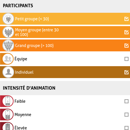
PARTICIPANTS
Petit groupe (< 30)
Moyen groupe (entre 30
et 100)
Grand groupe (> 100)
Équipe
Individuel
INTENSITÉ D'ANIMATION
Faible
Moyenne
Élevée