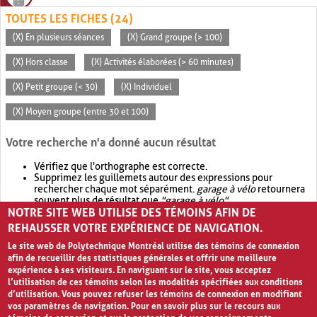
TOUTES LES FICHES (24)
(X) En plusieurs séances
(X) Grand groupe (> 100)
(X) Hors classe
(X) Activités élaborées (> 60 minutes)
(X) Petit groupe (< 30)
(X) Individuel
(X) Moyen groupe (entre 30 et 100)
Votre recherche n'a donné aucun résultat
Vérifiez que l'orthographe est correcte.
Supprimez les guillemets autour des expressions pour
rechercher chaque mot séparément.
garage à vélo
retournera
souvent plus de résultat que
"garage à vélo"
.
NOTRE SITE WEB UTILISE DES TÉMOINS AFIN DE
Envisagez d'élargir votre recherche avec
OR
.
garage OR vélo
retournera souvent plus de résultat que
garage à vélo
.
REHAUSSER VOTRE EXPÉRIENCE DE NAVIGATION.
Le site web de Polytechnique Montréal utilise des témoins de connexion
afin de recueillir des statistiques générales et offrir une meilleure
expérience à ses visiteurs. En naviguant sur le site, vous acceptez
l’utilisation de ces témoins selon les modalités spécifiées aux conditions
d’utilisation. Vous pouvez refuser les témoins de connexion en modifiant
vos paramètres de navigation. Pour en savoir plus sur le recours aux