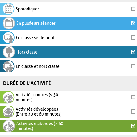
Sporadiques
En plusieurs séances
En classe seulement
Hors classe
En classe et hors classe
DURÉE DE L'ACTIVITÉ
Activités courtes (< 30
minutes)
Activités développées
(Entre 30 et 60 minutes)
Activités élaborées (> 60
minutes)