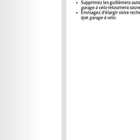
Supprimez les guillemets aut
garage à vélo
retournera souve
Envisagez d'élargir votre rec
que
garage à vélo
.