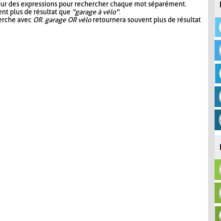
our des expressions pour rechercher chaque mot séparément.
nt plus de résultat que
"garage à vélo"
.
herche avec
OR
.
garage OR vélo
retournera souvent plus de résultat