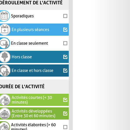
DÉROULEMENT DE L'ACTIVITÉ
Sporadiques
En plusieurs séances
En classe seulement
Hors classe
En classe et hors classe
DURÉE DE L'ACTIVITÉ
Activités courtes (< 30
minutes)
Activités développées
(Entre 30 et 60 minutes)
Activités élaborées (> 60
minutes)