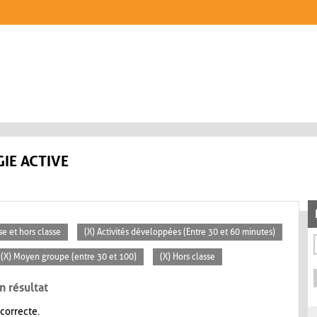
IE ACTIVE
se et hors classe
(X) Activités développées (Entre 30 et 60 minutes)
(X) Moyen groupe (entre 30 et 100)
(X) Hors classe
n résultat
 correcte.