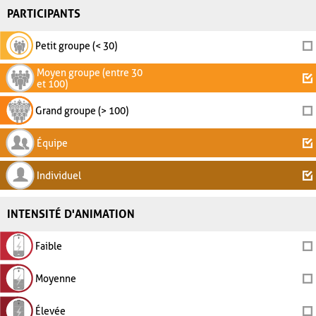
PARTICIPANTS
Petit groupe (< 30)
Moyen groupe (entre 30
et 100)
Grand groupe (> 100)
Équipe
Individuel
INTENSITÉ D'ANIMATION
Faible
Moyenne
Élevée