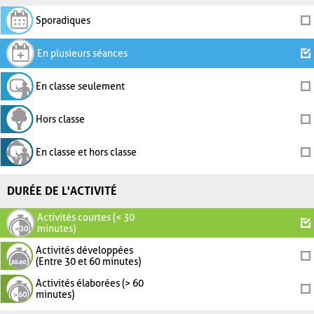
Sporadiques
En plusieurs séances
En classe seulement
Hors classe
En classe et hors classe
DURÉE DE L'ACTIVITÉ
Activités courtes (< 30
minutes)
Activités développées
(Entre 30 et 60 minutes)
Activités élaborées (> 60
minutes)