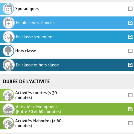
Sporadiques
En plusieurs séances
En classe seulement
Hors classe
En classe et hors classe
DURÉE DE L'ACTIVITÉ
Activités courtes (< 30
minutes)
Activités développées
(Entre 30 et 60 minutes)
Activités élaborées (> 60
minutes)