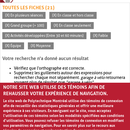
TOUTES LES FICHES (21)
(X) En plusieurs séances
(X) En classe et hors classe
(X) Grand groupe (> 100)
(X) En classe seulement
(X) Activités développées (Entre 30 et 60 minutes)
(X) Faible
(X) Équipe
(X) Moyenne
Votre recherche n'a donné aucun résultat
Vérifiez que l'orthographe est correcte.
Supprimez les guillemets autour des expressions pour
rechercher chaque mot séparément.
garage à vélo
retournera
souvent plus de résultat que
"garage à vélo"
.
NOTRE SITE WEB UTILISE DES TÉMOINS AFIN DE
Envisagez d'élargir votre recherche avec
OR
.
garage OR vélo
retournera souvent plus de résultat que
garage à vélo
.
REHAUSSER VOTRE EXPÉRIENCE DE NAVIGATION.
Le site web de Polytechnique Montréal utilise des témoins de connexion
afin de recueillir des statistiques générales et offrir une meilleure
expérience à ses visiteurs. En naviguant sur le site, vous acceptez
l’utilisation de ces témoins selon les modalités spécifiées aux conditions
d’utilisation. Vous pouvez refuser les témoins de connexion en modifiant
vos paramètres de navigation. Pour en savoir plus sur le recours aux