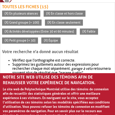
TOUTES LES FICHES (15)
(X) En plusieurs séances
(X) En classe et hors classe
(X) Grand groupe (> 100)
(X) En classe seulement
(X) Activités développées (Entre 30 et 60 minutes)
(X) Faible
(X) Petit groupe (< 30)
(X) Équipe
Votre recherche n'a donné aucun résultat
Vérifiez que l'orthographe est correcte.
Supprimez les guillemets autour des expressions pour
rechercher chaque mot séparément.
garage à vélo
retournera
souvent plus de résultat que
"garage à vélo"
.
NOTRE SITE WEB UTILISE DES TÉMOINS AFIN DE
Envisagez d'élargir votre recherche avec
OR
.
garage OR vélo
retournera souvent plus de résultat que
garage à vélo
.
REHAUSSER VOTRE EXPÉRIENCE DE NAVIGATION.
Le site web de Polytechnique Montréal utilise des témoins de connexion
afin de recueillir des statistiques générales et offrir une meilleure
expérience à ses visiteurs. En naviguant sur le site, vous acceptez
l’utilisation de ces témoins selon les modalités spécifiées aux conditions
d’utilisation. Vous pouvez refuser les témoins de connexion en modifiant
vos paramètres de navigation. Pour en savoir plus sur le recours aux