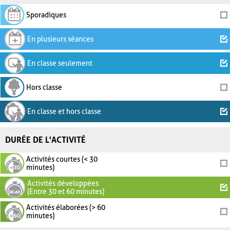
Sporadiques
En plusieurs séances
En classe seulement
Hors classe
En classe et hors classe
DURÉE DE L'ACTIVITÉ
Activités courtes (< 30
minutes)
Activités développées
(Entre 30 et 60 minutes)
Activités élaborées (> 60
minutes)