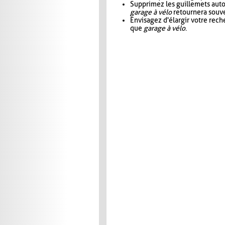
Supprimez les guillemets aut
garage à vélo
retournera souve
Envisagez d'élargir votre rec
que
garage à vélo
.