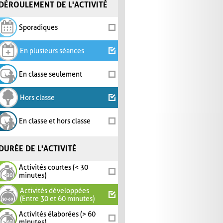
DÉROULEMENT DE L'ACTIVITÉ
Sporadiques
En plusieurs séances
En classe seulement
Hors classe
En classe et hors classe
DURÉE DE L'ACTIVITÉ
Activités courtes (< 30
minutes)
Activités développées
(Entre 30 et 60 minutes)
Activités élaborées (> 60
minutes)