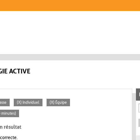
IE ACTIVE
lasse
(X) Individuel
(X) Équipe
0 minutes)
n résultat
 correcte.