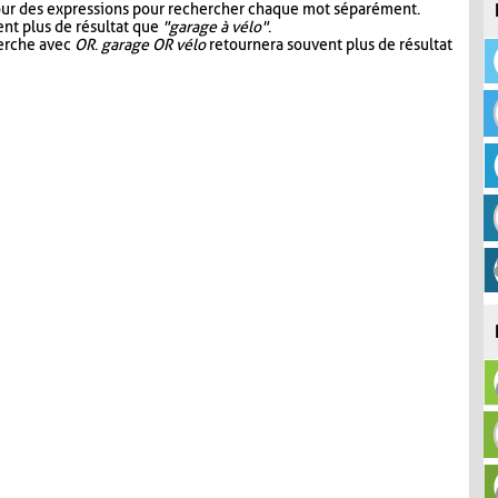
our des expressions pour rechercher chaque mot séparément.
nt plus de résultat que
"garage à vélo"
.
herche avec
OR
.
garage OR vélo
retournera souvent plus de résultat