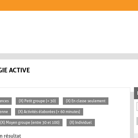
IE ACTIVE
éances
(X) Petit groupe (< 30)
(X) En classe seulement
yenne
(X) Activités élaborées (> 60 minutes)
(X) Moyen groupe (entre 30 et 100)
(X) Individuel
n résultat