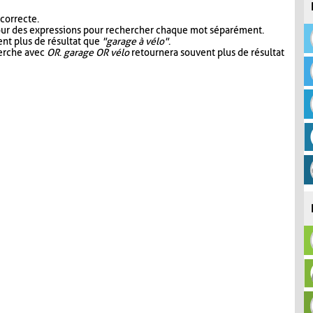
 correcte.
our des expressions pour rechercher chaque mot séparément.
nt plus de résultat que
"garage à vélo"
.
herche avec
OR
.
garage OR vélo
retournera souvent plus de résultat