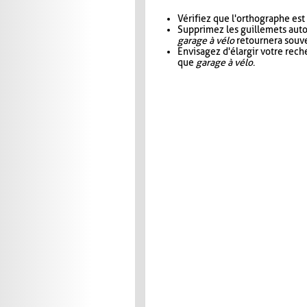
Vérifiez que l'orthographe est
Supprimez les guillemets aut
garage à vélo
retournera souve
Envisagez d'élargir votre rec
que
garage à vélo
.