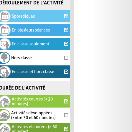
DÉROULEMENT DE L'ACTIVITÉ
Sporadiques
En plusieurs séances
En classe seulement
Hors classe
En classe et hors classe
DURÉE DE L'ACTIVITÉ
Activités courtes (< 30
minutes)
Activités développées
(Entre 30 et 60 minutes)
Activités élaborées (> 60
minutes)