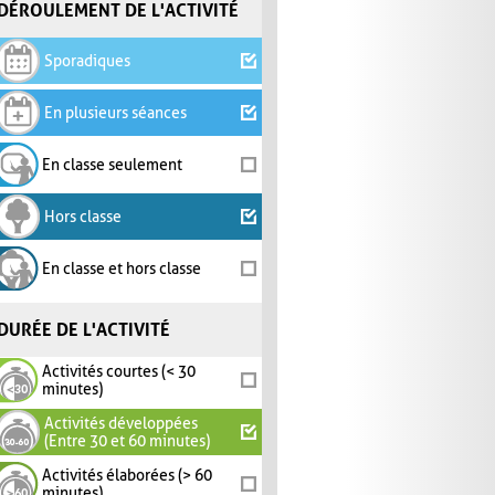
DÉROULEMENT DE L'ACTIVITÉ
Sporadiques
En plusieurs séances
En classe seulement
Hors classe
En classe et hors classe
DURÉE DE L'ACTIVITÉ
Activités courtes (< 30
minutes)
Activités développées
(Entre 30 et 60 minutes)
Activités élaborées (> 60
minutes)