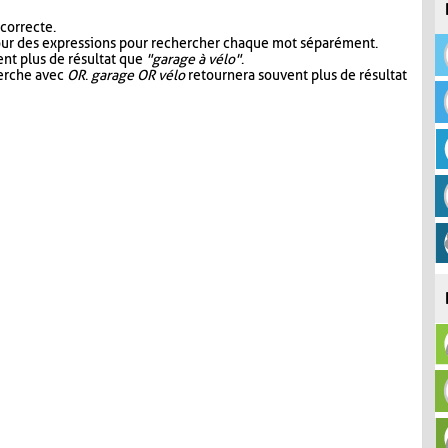
 correcte.
our des expressions pour rechercher chaque mot séparément.
nt plus de résultat que
"garage à vélo"
.
herche avec
OR
.
garage OR vélo
retournera souvent plus de résultat