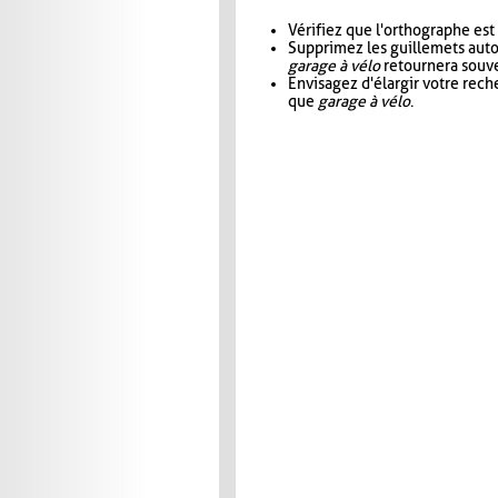
Vérifiez que l'orthographe est
Supprimez les guillemets aut
garage à vélo
retournera souve
Envisagez d'élargir votre rec
que
garage à vélo
.