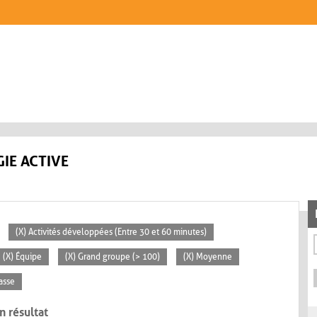
IE ACTIVE
(X) Activités développées (Entre 30 et 60 minutes)
(X) Équipe
(X) Grand groupe (> 100)
(X) Moyenne
lasse
n résultat