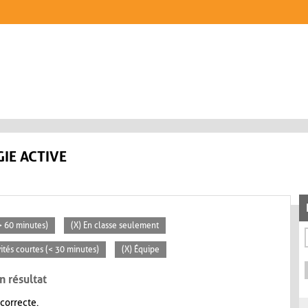
IE ACTIVE
(> 60 minutes)
(X) En classe seulement
vités courtes (< 30 minutes)
(X) Équipe
n résultat
 correcte.