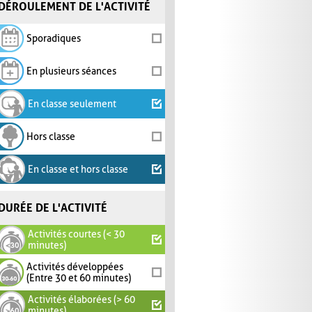
DÉROULEMENT DE L'ACTIVITÉ
Sporadiques
En plusieurs séances
En classe seulement
Hors classe
En classe et hors classe
DURÉE DE L'ACTIVITÉ
Activités courtes (< 30
minutes)
Activités développées
(Entre 30 et 60 minutes)
Activités élaborées (> 60
minutes)