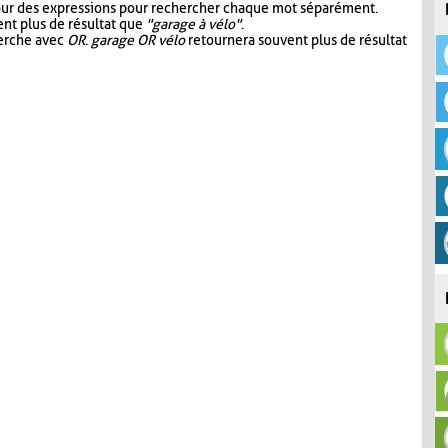
our des expressions pour rechercher chaque mot séparément.
nt plus de résultat que
"garage à vélo"
.
herche avec
OR
.
garage OR vélo
retournera souvent plus de résultat