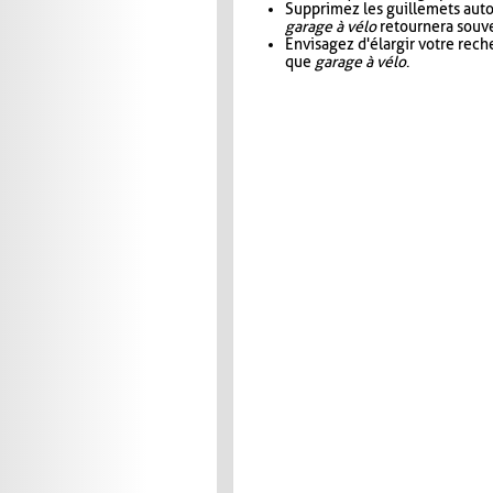
Supprimez les guillemets aut
garage à vélo
retournera souve
Envisagez d'élargir votre rec
que
garage à vélo
.