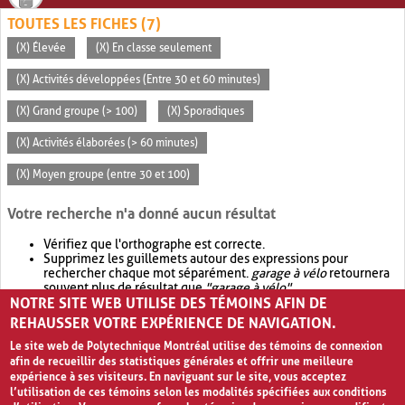
TOUTES LES FICHES (7)
(X) Élevée
(X) En classe seulement
(X) Activités développées (Entre 30 et 60 minutes)
(X) Grand groupe (> 100)
(X) Sporadiques
(X) Activités élaborées (> 60 minutes)
(X) Moyen groupe (entre 30 et 100)
Votre recherche n'a donné aucun résultat
Vérifiez que l'orthographe est correcte.
Supprimez les guillemets autour des expressions pour
rechercher chaque mot séparément.
garage à vélo
retournera
souvent plus de résultat que
"garage à vélo"
.
NOTRE SITE WEB UTILISE DES TÉMOINS AFIN DE
Envisagez d'élargir votre recherche avec
OR
.
garage OR vélo
retournera souvent plus de résultat que
garage à vélo
.
REHAUSSER VOTRE EXPÉRIENCE DE NAVIGATION.
Le site web de Polytechnique Montréal utilise des témoins de connexion
afin de recueillir des statistiques générales et offrir une meilleure
expérience à ses visiteurs. En naviguant sur le site, vous acceptez
l’utilisation de ces témoins selon les modalités spécifiées aux conditions