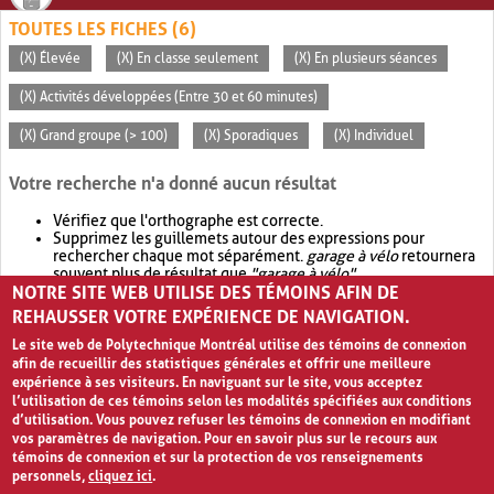
TOUTES LES FICHES (6)
(X) Élevée
(X) En classe seulement
(X) En plusieurs séances
(X) Activités développées (Entre 30 et 60 minutes)
(X) Grand groupe (> 100)
(X) Sporadiques
(X) Individuel
Votre recherche n'a donné aucun résultat
Vérifiez que l'orthographe est correcte.
Supprimez les guillemets autour des expressions pour
rechercher chaque mot séparément.
garage à vélo
retournera
souvent plus de résultat que
"garage à vélo"
.
NOTRE SITE WEB UTILISE DES TÉMOINS AFIN DE
Envisagez d'élargir votre recherche avec
OR
.
garage OR vélo
retournera souvent plus de résultat que
garage à vélo
.
REHAUSSER VOTRE EXPÉRIENCE DE NAVIGATION.
Le site web de Polytechnique Montréal utilise des témoins de connexion
afin de recueillir des statistiques générales et offrir une meilleure
expérience à ses visiteurs. En naviguant sur le site, vous acceptez
l’utilisation de ces témoins selon les modalités spécifiées aux conditions
d’utilisation. Vous pouvez refuser les témoins de connexion en modifiant
vos paramètres de navigation. Pour en savoir plus sur le recours aux
témoins de connexion et sur la protection de vos renseignements
personnels,
cliquez ici
.
Avis de confidentialité et conditions d’utilisation