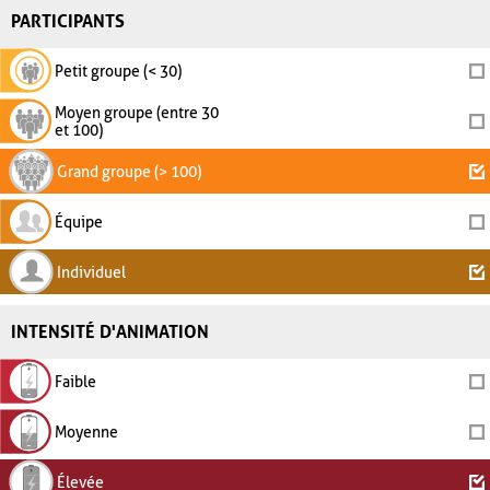
PARTICIPANTS
Petit groupe (< 30)
Moyen groupe (entre 30
et 100)
Grand groupe (> 100)
Équipe
Individuel
INTENSITÉ D'ANIMATION
Faible
Moyenne
Élevée