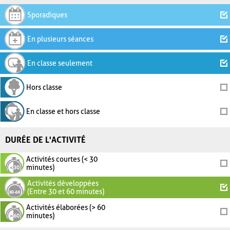
Sporadiques
En plusieurs séances
En classe seulement
Hors classe
En classe et hors classe
DURÉE DE L'ACTIVITÉ
Activités courtes (< 30
minutes)
Activités développées
(Entre 30 et 60 minutes)
Activités élaborées (> 60
minutes)