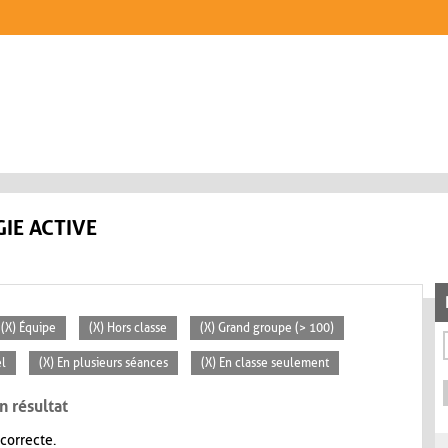
IE ACTIVE
(X) Équipe
(X) Hors classe
(X) Grand groupe (> 100)
el
(X) En plusieurs séances
(X) En classe seulement
n résultat
 correcte.