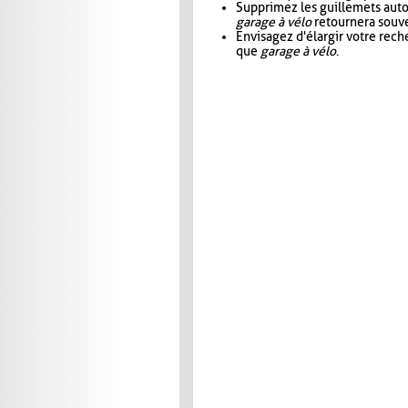
Supprimez les guillemets aut
garage à vélo
retournera souve
Envisagez d'élargir votre rec
que
garage à vélo
.