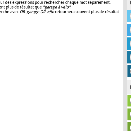
our des expressions pour rechercher chaque mot séparément.
nt plus de résultat que
"garage à vélo"
.
herche avec
OR
.
garage OR vélo
retournera souvent plus de résultat