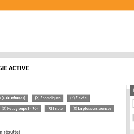
IE ACTIVE
s (> 60 minutes)
(X) Sporadiques
(X) Élevée
(X) Petit groupe (< 30)
(X) Faible
(X) En plusieurs séances
n résultat