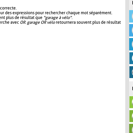
 correcte.
our des expressions pour rechercher chaque mot séparément.
nt plus de résultat que
"garage à vélo"
.
herche avec
OR
.
garage OR vélo
retournera souvent plus de résultat