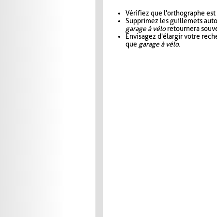
Vérifiez que l'orthographe est
Supprimez les guillemets aut
garage à vélo
retournera souve
Envisagez d'élargir votre rec
que
garage à vélo
.