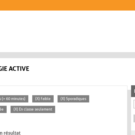
IE ACTIVE
s (> 60 minutes)
(X) Faible
(X) Sporadiques
vée
(X) En classe seulement
n résultat