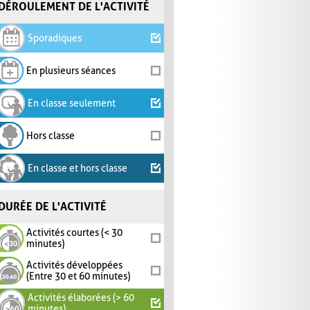
DÉROULEMENT DE L'ACTIVITÉ
Sporadiques
En plusieurs séances
En classe seulement
Hors classe
En classe et hors classe
DURÉE DE L'ACTIVITÉ
Activités courtes (< 30
minutes)
Activités développées
(Entre 30 et 60 minutes)
Activités élaborées (> 60
minutes)