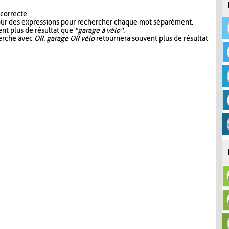
 correcte.
our des expressions pour rechercher chaque mot séparément.
nt plus de résultat que
"garage à vélo"
.
herche avec
OR
.
garage OR vélo
retournera souvent plus de résultat