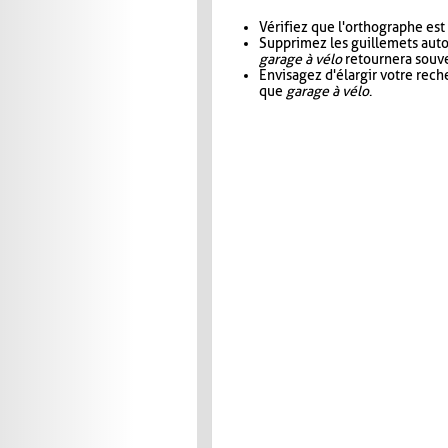
Vérifiez que l'orthographe est
Supprimez les guillemets aut
garage à vélo
retournera souve
Envisagez d'élargir votre rec
que
garage à vélo
.