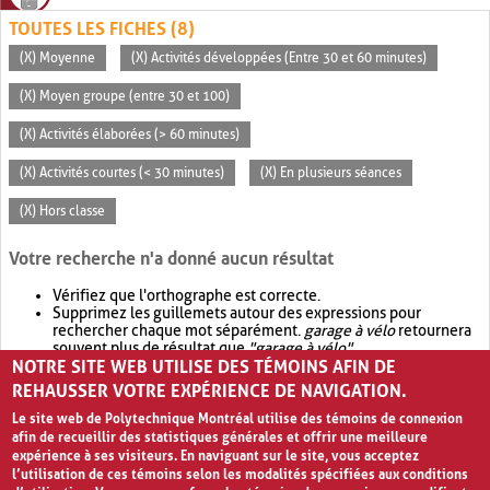
TOUTES LES FICHES (8)
(X) Moyenne
(X) Activités développées (Entre 30 et 60 minutes)
(X) Moyen groupe (entre 30 et 100)
(X) Activités élaborées (> 60 minutes)
(X) Activités courtes (< 30 minutes)
(X) En plusieurs séances
(X) Hors classe
Votre recherche n'a donné aucun résultat
Vérifiez que l'orthographe est correcte.
Supprimez les guillemets autour des expressions pour
rechercher chaque mot séparément.
garage à vélo
retournera
souvent plus de résultat que
"garage à vélo"
.
NOTRE SITE WEB UTILISE DES TÉMOINS AFIN DE
Envisagez d'élargir votre recherche avec
OR
.
garage OR vélo
retournera souvent plus de résultat que
garage à vélo
.
REHAUSSER VOTRE EXPÉRIENCE DE NAVIGATION.
Le site web de Polytechnique Montréal utilise des témoins de connexion
afin de recueillir des statistiques générales et offrir une meilleure
expérience à ses visiteurs. En naviguant sur le site, vous acceptez
l’utilisation de ces témoins selon les modalités spécifiées aux conditions