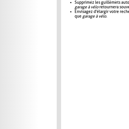
Supprimez les guillemets aut
garage à vélo
retournera souve
Envisagez d'élargir votre rec
que
garage à vélo
.