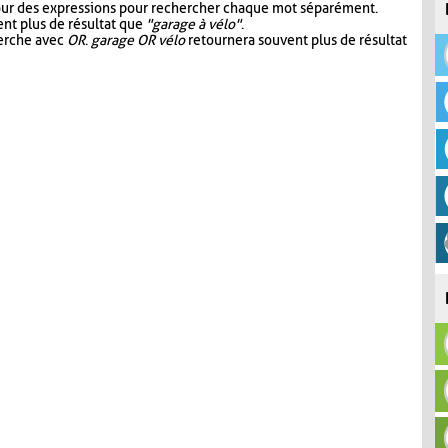
our des expressions pour rechercher chaque mot séparément.
nt plus de résultat que
"garage à vélo"
.
herche avec
OR
.
garage OR vélo
retournera souvent plus de résultat