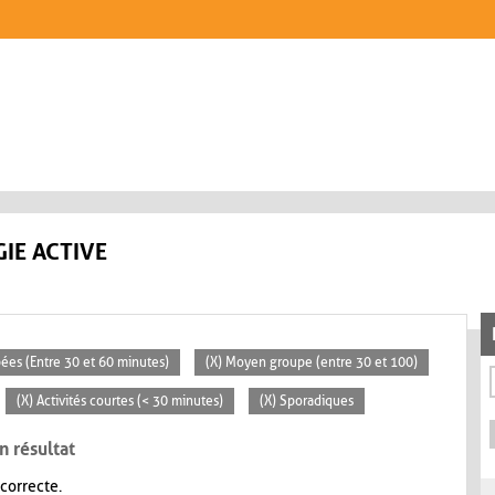
IE ACTIVE
pées (Entre 30 et 60 minutes)
(X) Moyen groupe (entre 30 et 100)
(X) Activités courtes (< 30 minutes)
(X) Sporadiques
n résultat
 correcte.