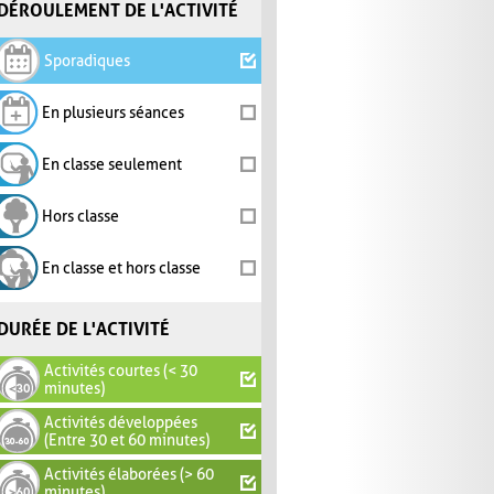
DÉROULEMENT DE L'ACTIVITÉ
Sporadiques
En plusieurs séances
En classe seulement
Hors classe
En classe et hors classe
DURÉE DE L'ACTIVITÉ
Activités courtes (< 30
minutes)
Activités développées
(Entre 30 et 60 minutes)
Activités élaborées (> 60
minutes)