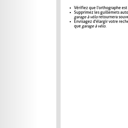
Vérifiez que l'orthographe est
Supprimez les guillemets aut
garage à vélo
retournera souve
Envisagez d'élargir votre rec
que
garage à vélo
.