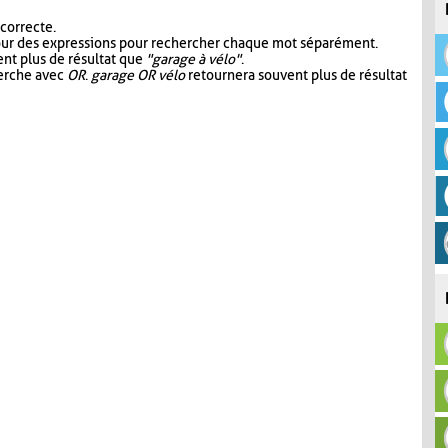
 correcte.
our des expressions pour rechercher chaque mot séparément.
nt plus de résultat que
"garage à vélo"
.
herche avec
OR
.
garage OR vélo
retournera souvent plus de résultat