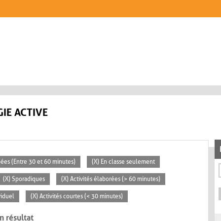
IE ACTIVE
pées (Entre 30 et 60 minutes)
(X) En classe seulement
(X) Sporadiques
(X) Activités élaborées (> 60 minutes)
viduel
(X) Activités courtes (< 30 minutes)
n résultat