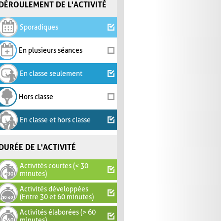
DÉROULEMENT DE L'ACTIVITÉ
Sporadiques
En plusieurs séances
En classe seulement
Hors classe
En classe et hors classe
DURÉE DE L'ACTIVITÉ
Activités courtes (< 30
minutes)
Activités développées
(Entre 30 et 60 minutes)
Activités élaborées (> 60
minutes)