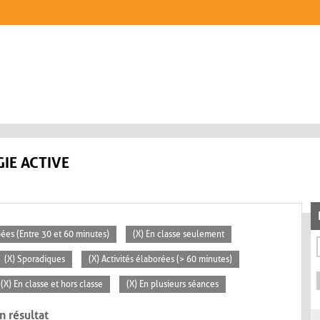
IE ACTIVE
pées (Entre 30 et 60 minutes)
(X) En classe seulement
(X) Sporadiques
(X) Activités élaborées (> 60 minutes)
(X) En classe et hors classe
(X) En plusieurs séances
n résultat