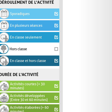
DÉROULEMENT DE L'ACTIVITÉ
Sporadiques
En plusieurs séances
En classe seulement
Hors classe
En classe et hors classe
DURÉE DE L'ACTIVITÉ
Activités courtes (< 30
minutes)
Activités développées
(Entre 30 et 60 minutes)
Activités élaborées (> 60
minutes)