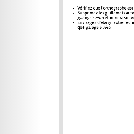
Vérifiez que l'orthographe est
Supprimez les guillemets aut
garage à vélo
retournera souve
Envisagez d'élargir votre rec
que
garage à vélo
.