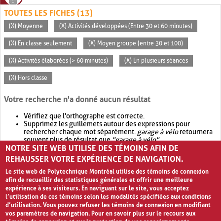
TOUTES LES FICHES (13)
(X) Moyenne
(X) Activités développées (Entre 30 et 60 minutes)
(X) En classe seulement
(X) Moyen groupe (entre 30 et 100)
(X) Activités élaborées (> 60 minutes)
(X) En plusieurs séances
(X) Hors classe
Votre recherche n'a donné aucun résultat
Vérifiez que l'orthographe est correcte.
Supprimez les guillemets autour des expressions pour
rechercher chaque mot séparément.
garage à vélo
retournera
souvent plus de résultat que
"garage à vélo"
.
NOTRE SITE WEB UTILISE DES TÉMOINS AFIN DE
Envisagez d'élargir votre recherche avec
OR
.
garage OR vélo
retournera souvent plus de résultat que
garage à vélo
.
REHAUSSER VOTRE EXPÉRIENCE DE NAVIGATION.
Le site web de Polytechnique Montréal utilise des témoins de connexion
afin de recueillir des statistiques générales et offrir une meilleure
expérience à ses visiteurs. En naviguant sur le site, vous acceptez
l’utilisation de ces témoins selon les modalités spécifiées aux conditions
d’utilisation. Vous pouvez refuser les témoins de connexion en modifiant
vos paramètres de navigation. Pour en savoir plus sur le recours aux