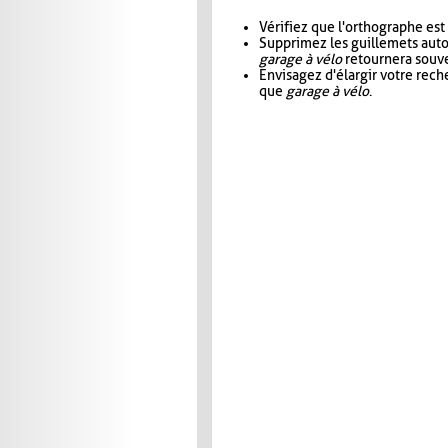
Vérifiez que l'orthographe est
Supprimez les guillemets aut
garage à vélo
retournera souve
Envisagez d'élargir votre rec
que
garage à vélo
.