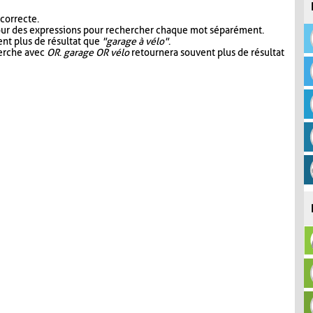
 correcte.
our des expressions pour rechercher chaque mot séparément.
nt plus de résultat que
"garage à vélo"
.
herche avec
OR
.
garage OR vélo
retournera souvent plus de résultat