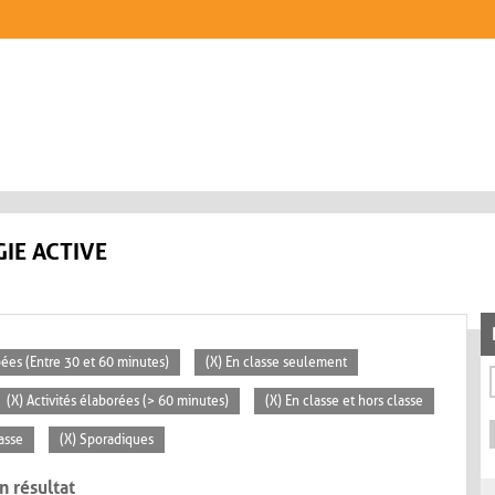
IE ACTIVE
pées (Entre 30 et 60 minutes)
(X) En classe seulement
(X) Activités élaborées (> 60 minutes)
(X) En classe et hors classe
lasse
(X) Sporadiques
n résultat