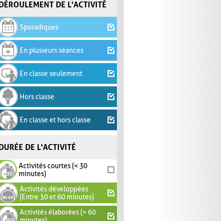
DÉROULEMENT DE L'ACTIVITÉ
Sporadiques
En plusieurs séances
En classe seulement
Hors classe
En classe et hors classe
DURÉE DE L'ACTIVITÉ
Activités courtes (< 30
minutes)
Activités développées
(Entre 30 et 60 minutes)
Activités élaborées (> 60
minutes)