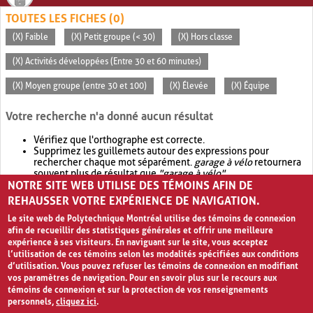
TOUTES LES FICHES (0)
(X) Faible
(X) Petit groupe (< 30)
(X) Hors classe
(X) Activités développées (Entre 30 et 60 minutes)
(X) Moyen groupe (entre 30 et 100)
(X) Élevée
(X) Équipe
Votre recherche n'a donné aucun résultat
Vérifiez que l'orthographe est correcte.
Supprimez les guillemets autour des expressions pour
rechercher chaque mot séparément.
garage à vélo
retournera
souvent plus de résultat que
"garage à vélo"
.
NOTRE SITE WEB UTILISE DES TÉMOINS AFIN DE
Envisagez d'élargir votre recherche avec
OR
.
garage OR vélo
retournera souvent plus de résultat que
garage à vélo
.
REHAUSSER VOTRE EXPÉRIENCE DE NAVIGATION.
Le site web de Polytechnique Montréal utilise des témoins de connexion
afin de recueillir des statistiques générales et offrir une meilleure
expérience à ses visiteurs. En naviguant sur le site, vous acceptez
l’utilisation de ces témoins selon les modalités spécifiées aux conditions
d’utilisation. Vous pouvez refuser les témoins de connexion en modifiant
vos paramètres de navigation. Pour en savoir plus sur le recours aux
témoins de connexion et sur la protection de vos renseignements
personnels,
cliquez ici
.
Avis de confidentialité et conditions d’utilisation