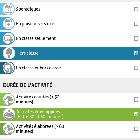
Sporadiques
En plusieurs séances
En classe seulement
Hors classe
En classe et hors classe
DURÉE DE L'ACTIVITÉ
Activités courtes (< 30
minutes)
Activités développées
(Entre 30 et 60 minutes)
Activités élaborées (> 60
minutes)