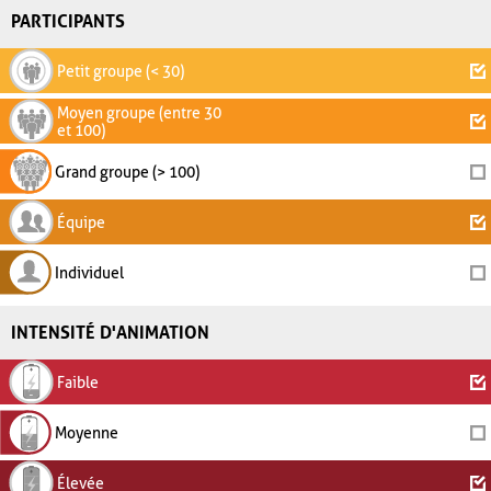
PARTICIPANTS
Petit groupe (< 30)
Moyen groupe (entre 30
et 100)
Grand groupe (> 100)
Équipe
Individuel
INTENSITÉ D'ANIMATION
Faible
Moyenne
Élevée