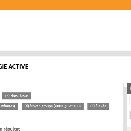
IE ACTIVE
(X) Hors classe
0 minutes)
(X) Moyen groupe (entre 30 et 100)
(X) Élevée
n résultat