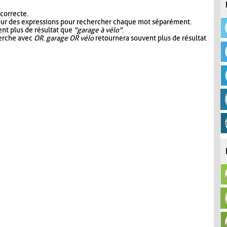
 correcte.
our des expressions pour rechercher chaque mot séparément.
nt plus de résultat que
"garage à vélo"
.
herche avec
OR
.
garage OR vélo
retournera souvent plus de résultat