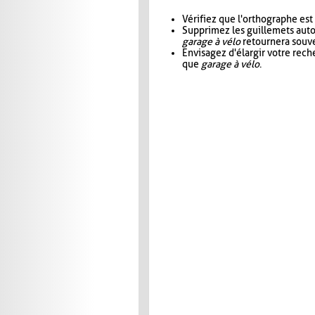
Vérifiez que l'orthographe est
Supprimez les guillemets aut
garage à vélo
retournera souve
Envisagez d'élargir votre rec
que
garage à vélo
.