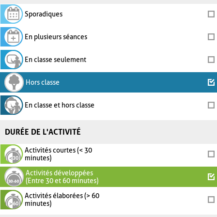
Sporadiques
En plusieurs séances
En classe seulement
Hors classe
En classe et hors classe
DURÉE DE L'ACTIVITÉ
Activités courtes (< 30
minutes)
Activités développées
(Entre 30 et 60 minutes)
Activités élaborées (> 60
minutes)