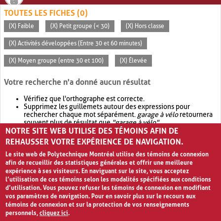
TOUTES LES FICHES (0)
(X) Faible
(X) Petit groupe (< 30)
(X) Hors classe
(X) Activités développées (Entre 30 et 60 minutes)
(X) Moyen groupe (entre 30 et 100)
(X) Élevée
Votre recherche n'a donné aucun résultat
Vérifiez que l'orthographe est correcte.
Supprimez les guillemets autour des expressions pour
rechercher chaque mot séparément.
garage à vélo
retournera
souvent plus de résultat que
"garage à vélo"
.
NOTRE SITE WEB UTILISE DES TÉMOINS AFIN DE
Envisagez d'élargir votre recherche avec
OR
.
garage OR vélo
retournera souvent plus de résultat que
garage à vélo
.
REHAUSSER VOTRE EXPÉRIENCE DE NAVIGATION.
Le site web de Polytechnique Montréal utilise des témoins de connexion
afin de recueillir des statistiques générales et offrir une meilleure
expérience à ses visiteurs. En naviguant sur le site, vous acceptez
l’utilisation de ces témoins selon les modalités spécifiées aux conditions
d’utilisation. Vous pouvez refuser les témoins de connexion en modifiant
vos paramètres de navigation. Pour en savoir plus sur le recours aux
témoins de connexion et sur la protection de vos renseignements
personnels,
cliquez ici
.
Avis de confidentialité et conditions d’utilisation