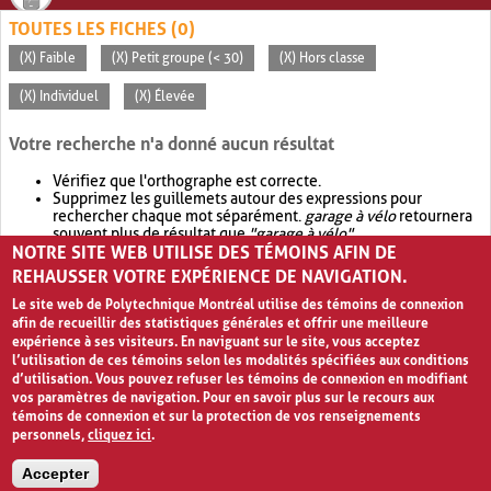
TOUTES LES FICHES (0)
(X) Faible
(X) Petit groupe (< 30)
(X) Hors classe
(X) Individuel
(X) Élevée
Votre recherche n'a donné aucun résultat
Vérifiez que l'orthographe est correcte.
Supprimez les guillemets autour des expressions pour
rechercher chaque mot séparément.
garage à vélo
retournera
souvent plus de résultat que
"garage à vélo"
.
NOTRE SITE WEB UTILISE DES TÉMOINS AFIN DE
Envisagez d'élargir votre recherche avec
OR
.
garage OR vélo
retournera souvent plus de résultat que
garage à vélo
.
REHAUSSER VOTRE EXPÉRIENCE DE NAVIGATION.
Le site web de Polytechnique Montréal utilise des témoins de connexion
afin de recueillir des statistiques générales et offrir une meilleure
expérience à ses visiteurs. En naviguant sur le site, vous acceptez
l’utilisation de ces témoins selon les modalités spécifiées aux conditions
d’utilisation. Vous pouvez refuser les témoins de connexion en modifiant
vos paramètres de navigation. Pour en savoir plus sur le recours aux
témoins de connexion et sur la protection de vos renseignements
personnels,
cliquez ici
.
Avis de confidentialité et conditions d’utilisation
Accepter