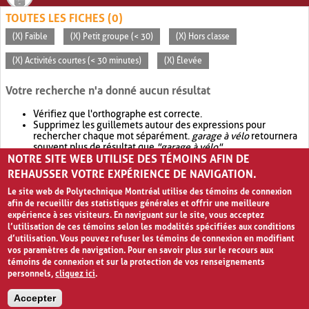
TOUTES LES FICHES (0)
(X) Faible
(X) Petit groupe (< 30)
(X) Hors classe
(X) Activités courtes (< 30 minutes)
(X) Élevée
Votre recherche n'a donné aucun résultat
Vérifiez que l'orthographe est correcte.
Supprimez les guillemets autour des expressions pour
rechercher chaque mot séparément.
garage à vélo
retournera
souvent plus de résultat que
"garage à vélo"
.
NOTRE SITE WEB UTILISE DES TÉMOINS AFIN DE
Envisagez d'élargir votre recherche avec
OR
.
garage OR vélo
retournera souvent plus de résultat que
garage à vélo
.
REHAUSSER VOTRE EXPÉRIENCE DE NAVIGATION.
Le site web de Polytechnique Montréal utilise des témoins de connexion
afin de recueillir des statistiques générales et offrir une meilleure
expérience à ses visiteurs. En naviguant sur le site, vous acceptez
l’utilisation de ces témoins selon les modalités spécifiées aux conditions
d’utilisation. Vous pouvez refuser les témoins de connexion en modifiant
vos paramètres de navigation. Pour en savoir plus sur le recours aux
témoins de connexion et sur la protection de vos renseignements
personnels,
cliquez ici
.
Avis de confidentialité et conditions d’utilisation
Accepter