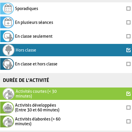
Sporadiques
En plusieurs séances
En classe seulement
Hors classe
En classe et hors classe
DURÉE DE L'ACTIVITÉ
Activités courtes (< 30
minutes)
Activités développées
(Entre 30 et 60 minutes)
Activités élaborées (> 60
minutes)