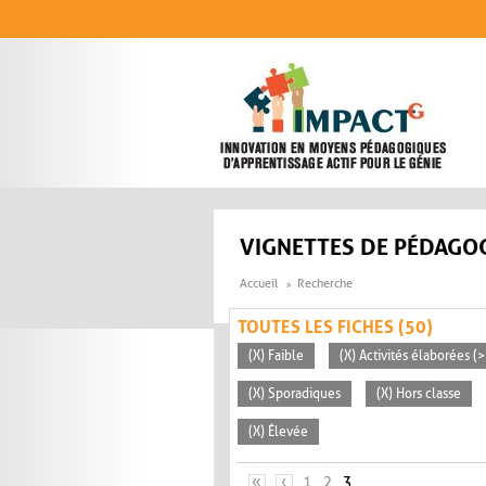
Aller au contenu principal
VIGNETTES DE PÉDAGOG
Accueil
Recherche
TOUTES LES FICHES (50)
(X) Faible
(X) Activités élaborées (
(X) Sporadiques
(X) Hors classe
(X) Élevée
PAGES
«
‹
1
2
3