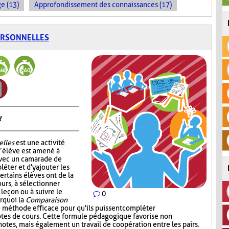
e (13)
Approfondissement des connaissances (17)
ERSONNELLES
!
elles
est une activité
l’élève est amené à
avec un camarade de
léter et d'y ajouter les
ertains élèves ont de la
ours, à sélectionner
 leçon ou à suivre le
0
urquoi la
Comparaison
 méthode efficace pour qu'ils puissent compléter
notes de cours. Cette formule pédagogique favorise non
otes, mais également un travail de coopération entre les pairs.