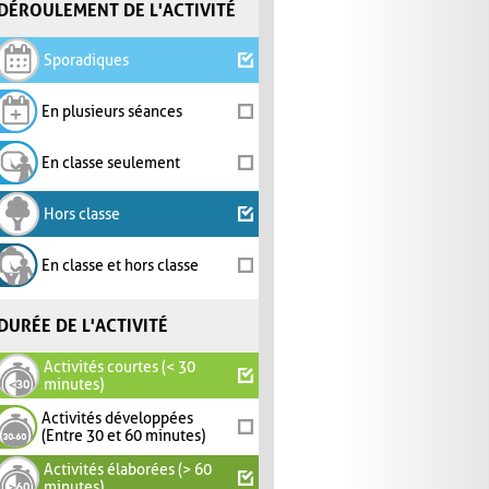
DÉROULEMENT DE L'ACTIVITÉ
Sporadiques
En plusieurs séances
En classe seulement
Hors classe
En classe et hors classe
DURÉE DE L'ACTIVITÉ
Activités courtes (< 30
minutes)
Activités développées
(Entre 30 et 60 minutes)
Activités élaborées (> 60
minutes)