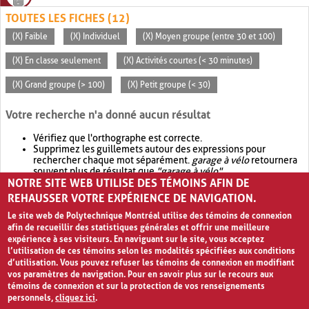
TOUTES LES FICHES (12)
(X) Faible
(X) Individuel
(X) Moyen groupe (entre 30 et 100)
(X) En classe seulement
(X) Activités courtes (< 30 minutes)
(X) Grand groupe (> 100)
(X) Petit groupe (< 30)
Votre recherche n'a donné aucun résultat
Vérifiez que l'orthographe est correcte.
Supprimez les guillemets autour des expressions pour
rechercher chaque mot séparément.
garage à vélo
retournera
souvent plus de résultat que
"garage à vélo"
.
NOTRE SITE WEB UTILISE DES TÉMOINS AFIN DE
Envisagez d'élargir votre recherche avec
OR
.
garage OR vélo
retournera souvent plus de résultat que
garage à vélo
.
REHAUSSER VOTRE EXPÉRIENCE DE NAVIGATION.
Le site web de Polytechnique Montréal utilise des témoins de connexion
afin de recueillir des statistiques générales et offrir une meilleure
expérience à ses visiteurs. En naviguant sur le site, vous acceptez
l’utilisation de ces témoins selon les modalités spécifiées aux conditions
d’utilisation. Vous pouvez refuser les témoins de connexion en modifiant
vos paramètres de navigation. Pour en savoir plus sur le recours aux
témoins de connexion et sur la protection de vos renseignements
personnels,
cliquez ici
.
Avis de confidentialité et conditions d’utilisation