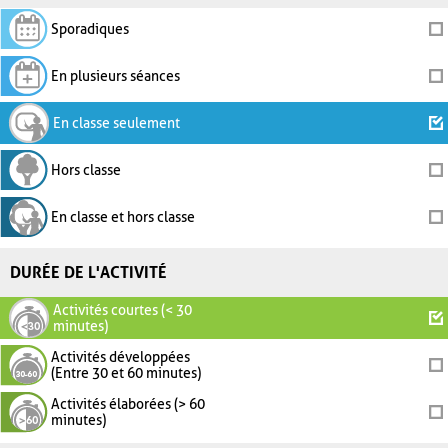
Sporadiques
En plusieurs séances
En classe seulement
Hors classe
En classe et hors classe
DURÉE DE L'ACTIVITÉ
Activités courtes (< 30
minutes)
Activités développées
(Entre 30 et 60 minutes)
Activités élaborées (> 60
minutes)