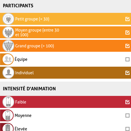
PARTICIPANTS
Petit groupe (< 30)
Moyen groupe (entre 30
et 100)
Grand groupe (> 100)
Équipe
Individuel
INTENSITÉ D'ANIMATION
Faible
Moyenne
Élevée