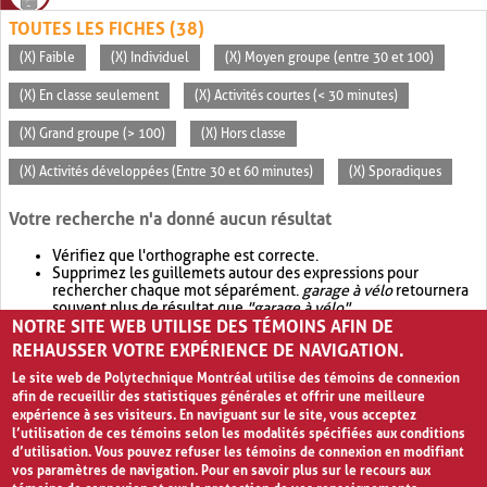
TOUTES LES FICHES (38)
(X) Faible
(X) Individuel
(X) Moyen groupe (entre 30 et 100)
(X) En classe seulement
(X) Activités courtes (< 30 minutes)
(X) Grand groupe (> 100)
(X) Hors classe
(X) Activités développées (Entre 30 et 60 minutes)
(X) Sporadiques
Votre recherche n'a donné aucun résultat
Vérifiez que l'orthographe est correcte.
Supprimez les guillemets autour des expressions pour
rechercher chaque mot séparément.
garage à vélo
retournera
souvent plus de résultat que
"garage à vélo"
.
NOTRE SITE WEB UTILISE DES TÉMOINS AFIN DE
Envisagez d'élargir votre recherche avec
OR
.
garage OR vélo
retournera souvent plus de résultat que
garage à vélo
.
REHAUSSER VOTRE EXPÉRIENCE DE NAVIGATION.
Le site web de Polytechnique Montréal utilise des témoins de connexion
afin de recueillir des statistiques générales et offrir une meilleure
expérience à ses visiteurs. En naviguant sur le site, vous acceptez
l’utilisation de ces témoins selon les modalités spécifiées aux conditions
d’utilisation. Vous pouvez refuser les témoins de connexion en modifiant
vos paramètres de navigation. Pour en savoir plus sur le recours aux