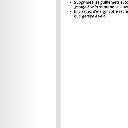
Supprimez les guillemets aut
garage à vélo
retournera souve
Envisagez d'élargir votre rec
que
garage à vélo
.