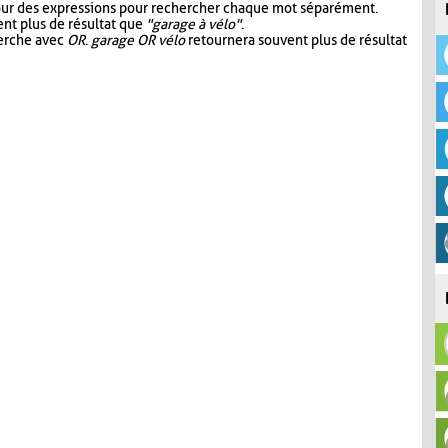
our des expressions pour rechercher chaque mot séparément.
nt plus de résultat que
"garage à vélo"
.
herche avec
OR
.
garage OR vélo
retournera souvent plus de résultat