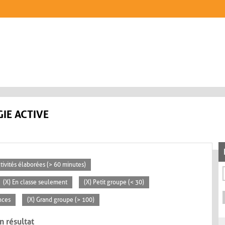
IE ACTIVE
ctivités élaborées (> 60 minutes)
(X) En classe seulement
(X) Petit groupe (< 30)
nces
(X) Grand groupe (> 100)
n résultat