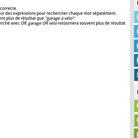
 correcte.
our des expressions pour rechercher chaque mot séparément.
nt plus de résultat que
"garage à vélo"
.
herche avec
OR
.
garage OR vélo
retournera souvent plus de résultat