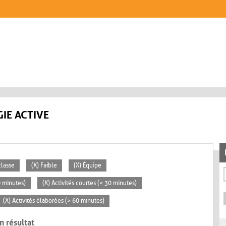
IE ACTIVE
classe
(X) Faible
(X) Équipe
0 minutes)
(X) Activités courtes (< 30 minutes)
(X) Activités élaborées (> 60 minutes)
n résultat