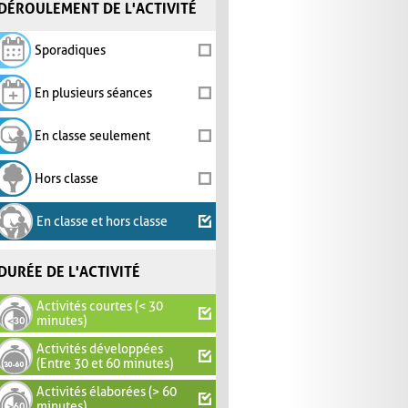
DÉROULEMENT DE L'ACTIVITÉ
Sporadiques
En plusieurs séances
En classe seulement
Hors classe
En classe et hors classe
DURÉE DE L'ACTIVITÉ
Activités courtes (< 30
minutes)
Activités développées
(Entre 30 et 60 minutes)
Activités élaborées (> 60
minutes)