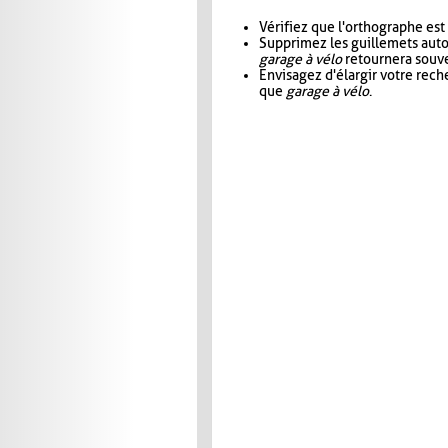
Vérifiez que l'orthographe est
Supprimez les guillemets aut
garage à vélo
retournera souve
Envisagez d'élargir votre rec
que
garage à vélo
.