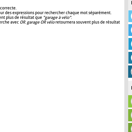
 correcte.
our des expressions pour rechercher chaque mot séparément.
nt plus de résultat que
"garage à vélo"
.
herche avec
OR
.
garage OR vélo
retournera souvent plus de résultat