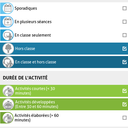
Sporadiques
En plusieurs séances
En classe seulement
Hors classe
En classe et hors classe
DURÉE DE L'ACTIVITÉ
Activités courtes (< 30
minutes)
Activités développées
(Entre 30 et 60 minutes)
Activités élaborées (> 60
minutes)