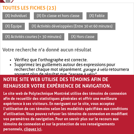
TOUTES LES FICHES (23)
(X) Individuel
(X) En classe et hors classe
(X) Faible
(X) Équipe
(X) Activités développées (Entre 30 et 60 minutes)
(X) Activités courtes (< 30 minutes)
(X) Hors classe
Votre recherche n'a donné aucun résultat
Vérifiez que l'orthographe est correcte.
Supprimez les guillemets autour des expressions pour
rechercher chaque mot séparément.
garage à vélo
retournera
souvent plus de résultat que
"garage à vélo"
.
NOTRE SITE WEB UTILISE DES TÉMOINS AFIN DE
Envisagez d'élargir votre recherche avec
OR
.
garage OR vélo
retournera souvent plus de résultat que
garage à vélo
.
REHAUSSER VOTRE EXPÉRIENCE DE NAVIGATION.
Le site web de Polytechnique Montréal utilise des témoins de connexion
afin de recueillir des statistiques générales et offrir une meilleure
expérience à ses visiteurs. En naviguant sur le site, vous acceptez
l’utilisation de ces témoins selon les modalités spécifiées aux conditions
d’utilisation. Vous pouvez refuser les témoins de connexion en modifiant
vos paramètres de navigation. Pour en savoir plus sur le recours aux
témoins de connexion et sur la protection de vos renseignements
personnels,
cliquez ici
.
Avis de confidentialité et conditions d’utilisation