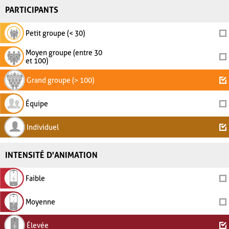
PARTICIPANTS
Petit groupe (< 30)
Moyen groupe (entre 30
et 100)
Grand groupe (> 100)
Équipe
Individuel
INTENSITÉ D'ANIMATION
Faible
Moyenne
Élevée