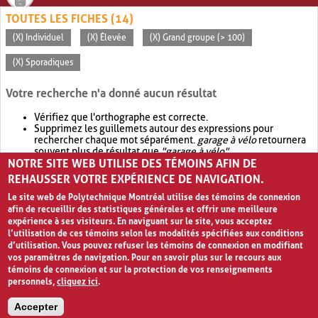
TOUTES LES FICHES (14)
(X) Individuel
(X) Élevée
(X) Grand groupe (> 100)
(X) Sporadiques
Votre recherche n'a donné aucun résultat
Vérifiez que l'orthographe est correcte.
Supprimez les guillemets autour des expressions pour
rechercher chaque mot séparément.
garage à vélo
retournera
souvent plus de résultat que
"garage à vélo"
.
NOTRE SITE WEB UTILISE DES TÉMOINS AFIN DE
Envisagez d'élargir votre recherche avec
OR
.
garage OR vélo
retournera souvent plus de résultat que
garage à vélo
.
REHAUSSER VOTRE EXPÉRIENCE DE NAVIGATION.
Le site web de Polytechnique Montréal utilise des témoins de connexion
afin de recueillir des statistiques générales et offrir une meilleure
expérience à ses visiteurs. En naviguant sur le site, vous acceptez
l’utilisation de ces témoins selon les modalités spécifiées aux conditions
d’utilisation. Vous pouvez refuser les témoins de connexion en modifiant
vos paramètres de navigation. Pour en savoir plus sur le recours aux
témoins de connexion et sur la protection de vos renseignements
personnels,
cliquez ici
.
Avis de confidentialité et conditions d’utilisation
Accepter