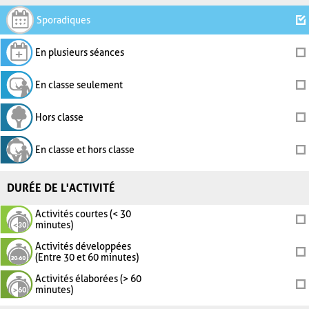
Sporadiques
En plusieurs séances
En classe seulement
Hors classe
En classe et hors classe
DURÉE DE L'ACTIVITÉ
Activités courtes (< 30
minutes)
Activités développées
(Entre 30 et 60 minutes)
Activités élaborées (> 60
minutes)