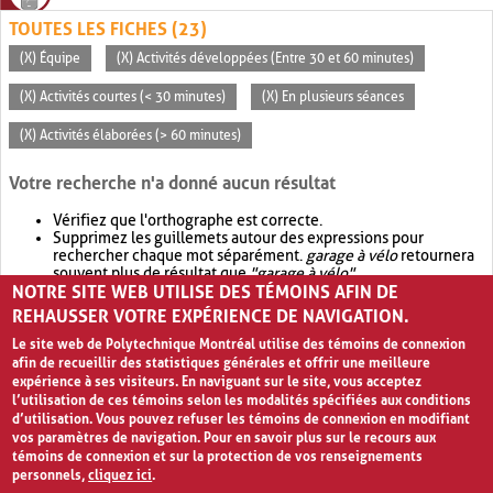
TOUTES LES FICHES (23)
(X) Équipe
(X) Activités développées (Entre 30 et 60 minutes)
(X) Activités courtes (< 30 minutes)
(X) En plusieurs séances
(X) Activités élaborées (> 60 minutes)
Votre recherche n'a donné aucun résultat
Vérifiez que l'orthographe est correcte.
Supprimez les guillemets autour des expressions pour
rechercher chaque mot séparément.
garage à vélo
retournera
souvent plus de résultat que
"garage à vélo"
.
NOTRE SITE WEB UTILISE DES TÉMOINS AFIN DE
Envisagez d'élargir votre recherche avec
OR
.
garage OR vélo
retournera souvent plus de résultat que
garage à vélo
.
REHAUSSER VOTRE EXPÉRIENCE DE NAVIGATION.
Le site web de Polytechnique Montréal utilise des témoins de connexion
afin de recueillir des statistiques générales et offrir une meilleure
expérience à ses visiteurs. En naviguant sur le site, vous acceptez
l’utilisation de ces témoins selon les modalités spécifiées aux conditions
d’utilisation. Vous pouvez refuser les témoins de connexion en modifiant
vos paramètres de navigation. Pour en savoir plus sur le recours aux
témoins de connexion et sur la protection de vos renseignements
personnels,
cliquez ici
.
Avis de confidentialité et conditions d’utilisation