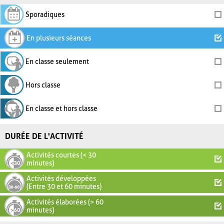
Sporadiques
En plusieurs séances
En classe seulement
Hors classe
En classe et hors classe
DURÉE DE L'ACTIVITÉ
Activités courtes (< 30
minutes)
Activités développées
(Entre 30 et 60 minutes)
Activités élaborées (> 60
minutes)