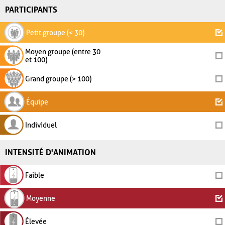
PARTICIPANTS
Petit groupe (< 30)
Moyen groupe (entre 30
et 100)
Grand groupe (> 100)
Équipe
Individuel
INTENSITÉ D'ANIMATION
Faible
Moyenne
Élevée