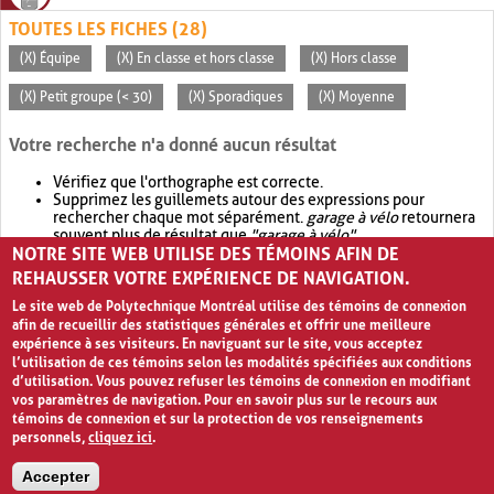
TOUTES LES FICHES (28)
(X) Équipe
(X) En classe et hors classe
(X) Hors classe
(X) Petit groupe (< 30)
(X) Sporadiques
(X) Moyenne
Votre recherche n'a donné aucun résultat
Vérifiez que l'orthographe est correcte.
Supprimez les guillemets autour des expressions pour
rechercher chaque mot séparément.
garage à vélo
retournera
souvent plus de résultat que
"garage à vélo"
.
NOTRE SITE WEB UTILISE DES TÉMOINS AFIN DE
Envisagez d'élargir votre recherche avec
OR
.
garage OR vélo
retournera souvent plus de résultat que
garage à vélo
.
REHAUSSER VOTRE EXPÉRIENCE DE NAVIGATION.
Le site web de Polytechnique Montréal utilise des témoins de connexion
afin de recueillir des statistiques générales et offrir une meilleure
expérience à ses visiteurs. En naviguant sur le site, vous acceptez
l’utilisation de ces témoins selon les modalités spécifiées aux conditions
d’utilisation. Vous pouvez refuser les témoins de connexion en modifiant
vos paramètres de navigation. Pour en savoir plus sur le recours aux
témoins de connexion et sur la protection de vos renseignements
personnels,
cliquez ici
.
Avis de confidentialité et conditions d’utilisation
Accepter