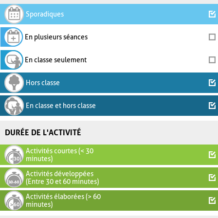
Sporadiques
En plusieurs séances
En classe seulement
Hors classe
En classe et hors classe
DURÉE DE L'ACTIVITÉ
Activités courtes (< 30
minutes)
Activités développées
(Entre 30 et 60 minutes)
Activités élaborées (> 60
minutes)