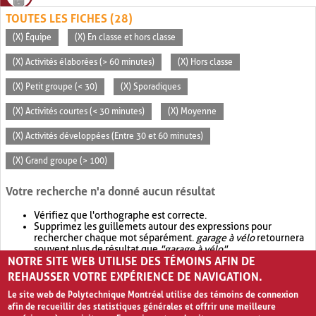
TOUTES LES FICHES (28)
(X) Équipe
(X) En classe et hors classe
(X) Activités élaborées (> 60 minutes)
(X) Hors classe
(X) Petit groupe (< 30)
(X) Sporadiques
(X) Activités courtes (< 30 minutes)
(X) Moyenne
(X) Activités développées (Entre 30 et 60 minutes)
(X) Grand groupe (> 100)
Votre recherche n'a donné aucun résultat
Vérifiez que l'orthographe est correcte.
Supprimez les guillemets autour des expressions pour
rechercher chaque mot séparément.
garage à vélo
retournera
souvent plus de résultat que
"garage à vélo"
.
NOTRE SITE WEB UTILISE DES TÉMOINS AFIN DE
Envisagez d'élargir votre recherche avec
OR
.
garage OR vélo
retournera souvent plus de résultat que
garage à vélo
.
REHAUSSER VOTRE EXPÉRIENCE DE NAVIGATION.
Le site web de Polytechnique Montréal utilise des témoins de connexion
afin de recueillir des statistiques générales et offrir une meilleure