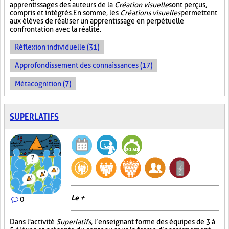
apprentissages des auteurs de la
Création visuelle
sont perçus,
compris et intégrés. En somme, les
Créations visuelles
permettent
aux élèves de réaliser un apprentissage en perpétuelle
confrontation avec la réalité.
Réflexion individuelle (31)
Approfondissement des connaissances (17)
Métacognition (7)
SUPERLATIFS
Le +
0
Dans l'activité
Superlatifs
, l’enseignant forme des équipes de 3 à