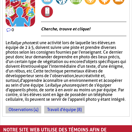
Cherche, trouve et clique !
0
Le
Rallye photo
est une activité lors de laquelle les élèves, en
équipe de 2 à 5, doivent suivre une piste et prendre diverses
photos selon les consignes fournies par l'enseignant. Ce dernier
peut donc leur demander de prendre en photo des lieux précis,
d'un certain type de végétation ou encore d'objets spécifiques qui
doivent être trouvés par l'intermédiaire d'un texte, d'une énigme,
d'un rébus, etc. Cette technique permet aux élèves de
développer leur sens de l’observation, leur créativité et,
surtout, d'apprendre à connaître un environnement et à coopérer
au sein d'une équipe. Le
Rallye photo
requiert de s'équiper
d'appareils photo, de sorte à en avoir au moins un par équipe. Par
contre, si les élèves sont en âge de posséder un téléphone
cellulaire, ils peuvent se servir de l'appareil photo y étant intégré.
Observations (4)
Travail d'équipe (8)
PAGES
NOTRE SITE WEB UTILISE DES TÉMOINS AFIN DE
«
‹
1
2
3
4
5
›
»