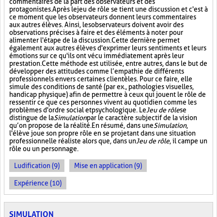
commentaires de la part des observateurs et des
protagonistes. Après le jeu de rôle se tient une discussion et c'est à
ce moment que les observateurs donnent leurs commentaires
aux autres élèves. Ainsi, les observateurs doivent avoir des
observations précises à faire et des éléments à noter pour
alimenter l'étape de la discussion. Cette dernière permet
également aux autres élèves d'exprimer leurs sentiments et leurs
émotions sur ce qu'ils ont vécu immédiatement après leur
prestation. Cette méthode est utilisée, entre autres, dans le but de
développer des attitudes comme l’empathie de différents
professionnels envers certaines clientèles. Pour ce faire, elle
simule des conditions de santé (par ex., pathologies visuelles,
handicap physique) afin de permettre à ceux qui jouent le rôle de
ressentir ce que ces personnes vivent au quotidien comme les
problèmes d'ordre social et psychologique. Le
Jeu de rôle
se
distingue de la
Simulation
par le caractère subjectif de la vision
qu’on propose de la réalité. En résumé, dans une
Simulation
,
l'élève joue son propre rôle en se projetant dans une situation
professionnelle réaliste alors que, dans un
Jeu de rôle
, il campe un
rôle ou un personnage.
Ludification (9)
Mise en application (9)
Expérience (10)
SIMULATION