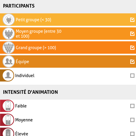
PARTICIPANTS
Petit groupe (< 30)
Moyen groupe (entre 30
et 100)
Grand groupe (> 100)
Équipe
Individuel
INTENSITÉ D'ANIMATION
Faible
Moyenne
Élevée