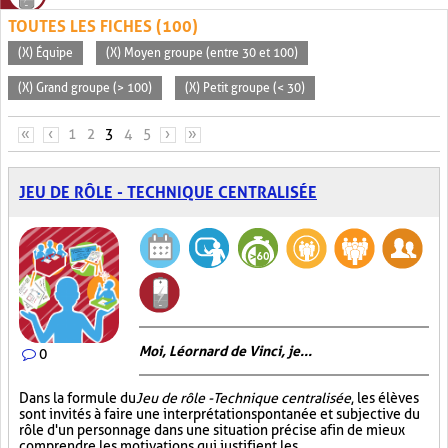
TOUTES LES FICHES (100)
(X) Équipe
(X) Moyen groupe (entre 30 et 100)
(X) Grand groupe (> 100)
(X) Petit groupe (< 30)
PAGES
«
‹
1
2
3
4
5
›
»
JEU DE RÔLE - TECHNIQUE CENTRALISÉE
Moi, Léornard de Vinci, je...
0
Dans la formule du
Jeu de rôle - Technique centralisée
, les élèves
sont invités à faire une interprétation spontanée et subjective du
rôle d'un personnage dans une situation précise afin de mieux
comprendre les motivations qui justifient les