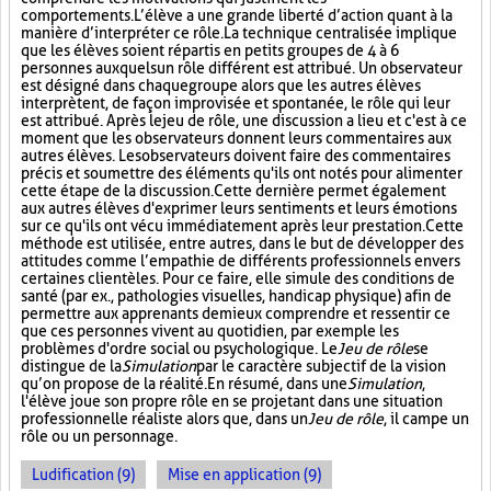
comportements. L’élève a une grande liberté d’action quant à la
manière d’interpréter ce rôle. La technique centralisée implique
que les élèves soient répartis en petits groupes de 4 à 6
personnes auxquels un rôle différent est attribué. Un observateur
est désigné dans chaque groupe alors que les autres élèves
interprètent, de façon improvisée et spontanée, le rôle qui leur
est attribué. Après le jeu de rôle, une discussion a lieu et c'est à ce
moment que les observateurs donnent leurs commentaires aux
autres élèves. Les observateurs doivent faire des commentaires
précis et soumettre des éléments qu'ils ont notés pour alimenter
cette étape de la discussion. Cette dernière permet également
aux autres élèves d'exprimer leurs sentiments et leurs émotions
sur ce qu'ils ont vécu immédiatement après leur prestation. Cette
méthode est utilisée, entre autres, dans le but de développer des
attitudes comme l’empathie de différents professionnels envers
certaines clientèles. Pour ce faire, elle simule des conditions de
santé (par ex., pathologies visuelles, handicap physique) afin de
permettre aux apprenants de mieux comprendre et ressentir ce
que ces personnes vivent au quotidien, par exemple les
problèmes d'ordre social ou psychologique. Le
Jeu de rôle
se
distingue de la
Simulation
par le caractère subjectif de la vision
qu’on propose de la réalité. En résumé, dans une
Simulation
,
l'élève joue son propre rôle en se projetant dans une situation
professionnelle réaliste alors que, dans un
Jeu de rôle
, il campe un
rôle ou un personnage.
Ludification (9)
Mise en application (9)