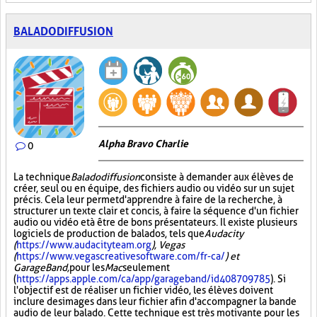
BALADODIFFUSION
Alpha Bravo Charlie
0
La technique
Baladodiffusion
consiste à demander aux élèves de
créer, seul ou en équipe, des fichiers audio ou vidéo sur un sujet
précis. Cela leur permet d'apprendre à faire de la recherche, à
structurer un texte clair et concis, à faire la séquence d'un fichier
audio ou vidéo et à être de bons présentateurs. Il existe plusieurs
logiciels de production de balados, tels que
Audacity
(
https://www.audacityteam.org
), Vegas
(
https://www.vegascreativesoftware.com/fr-ca/
) et
GarageBand,
pour les
Mac
seulement
(
https://apps.apple.com/ca/app/garageband/id408709785
). Si
l'objectif est de réaliser un fichier vidéo, les élèves doivent
inclure des images dans leur fichier afin d'accompagner la bande
audio de leur balado. Cette technique est très motivante pour les