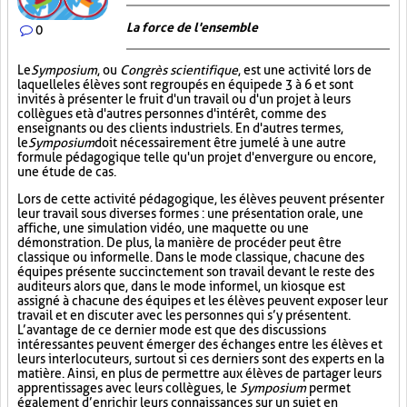
La force de l'ensemble
0
Le
Symposium
, ou
Congrès scientifique
, est une activité lors de
laquelle les élèves sont regroupés en équipe de 3 à 6 et sont
invités à présenter le fruit d'un travail ou d'un projet à leurs
collègues et à d'autres personnes d'intérêt, comme des
enseignants ou des clients industriels. En d'autres termes,
le
Symposium
doit nécessairement être jumelé à une autre
formule pédagogique telle qu'un projet d'envergure ou encore,
une étude de cas.
Lors de cette activité pédagogique, les élèves peuvent présenter
leur travail sous diverses formes : une présentation orale, une
affiche, une simulation vidéo, une maquette ou une
démonstration. De plus, la manière de procéder peut être
classique ou informelle. Dans le mode classique, chacune des
équipes présente succinctement son travail devant le reste des
auditeurs alors que, dans le mode informel, un kiosque est
assigné à chacune des équipes et les élèves peuvent exposer leur
travail et en discuter avec les personnes qui s’y présentent.
L’avantage de ce dernier mode est que des discussions
intéressantes peuvent émerger des échanges entre les élèves et
leurs interlocuteurs, surtout si ces derniers sont des experts en la
matière. Ainsi, en plus de permettre aux élèves de partager leurs
apprentissages avec leurs collègues, le
Symposium
permet
également d’enrichir leurs connaissances sur un sujet en