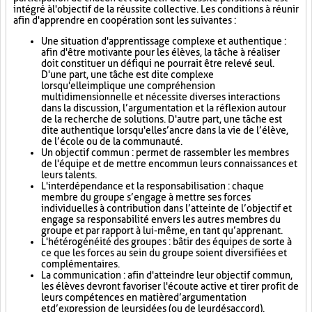
intégré à l'objectif de la réussite collective. Les conditions à réunir
afin d'apprendre en coopération sont les suivantes :
Une situation d'apprentissage complexe et authentique :
afin d'être motivante pour les élèves, la tâche à réaliser
doit constituer un défi qui ne pourrait être relevé seul.
D'une part, une tâche est dite complexe
lorsqu'elle implique une compréhension
multidimensionnelle et nécessite diverses interactions
dans la discussion, l’argumentation et la réflexion autour
de la recherche de solutions. D'autre part, une tâche est
dite authentique lorsqu'elle s’ancre dans la vie de l’élève,
de l’école ou de la communauté.
Un objectif commun : permet de rassembler les membres
de l'équipe et de mettre en commun leurs connaissances et
leurs talents.
L'interdépendance et la responsabilisation : chaque
membre du groupe s’engage à mettre ses forces
individuelles à contribution dans l’atteinte de l’objectif et
engage sa responsabilité envers les autres membres du
groupe et par rapport à lui-même, en tant qu’apprenant.
L'hétérogénéité des groupes : bâtir des équipes de sorte à
ce que les forces au sein du groupe soient diversifiées et
complémentaires.
La communication : afin d'atteindre leur objectif commun,
les élèves devront favoriser l'écoute active et tirer profit de
leurs compétences en matière d’argumentation
et d’expression de leurs idées (ou de leur désaccord).