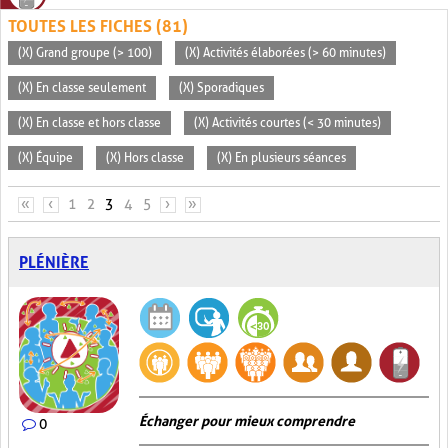
TOUTES LES FICHES (81)
(X) Grand groupe (> 100)
(X) Activités élaborées (> 60 minutes)
(X) En classe seulement
(X) Sporadiques
(X) En classe et hors classe
(X) Activités courtes (< 30 minutes)
(X) Équipe
(X) Hors classe
(X) En plusieurs séances
PAGES
«
‹
1
2
3
4
5
›
»
PLÉNIÈRE
Échanger pour mieux comprendre
0