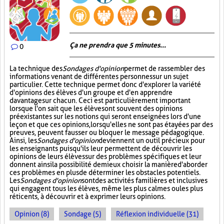
Ça ne prendra que 5 minutes...
0
La technique des
Sondages d'opinion
permet de rassembler des
informations venant de différentes personnes sur un sujet
particulier. Cette technique permet donc d'explorer la variété
d'opinions des élèves d'un groupe et d'en apprendre
davantage sur chacun. Ceci est particulièrement important
lorsque l'on sait que les élèves ont souvent des opinions
préexistantes sur les notions qui seront enseignées lors d'une
leçon et que ces opinions, lorsqu'elles ne sont pas étayées par des
preuves, peuvent fausser ou bloquer le message pédagogique.
Ainsi, les
Sondages d'opinion
deviennent un outil précieux pour
les enseignants puisqu'ils leur permettent de découvrir les
opinions de leurs élèves sur des problèmes spécifiques et leur
donnent ainsi la possibilité de mieux choisir la manière d'aborder
ces problèmes en plus de déterminer les obstacles potentiels.
Les
Sondages d'opinion
sont des activités familières et inclusives
qui engagent tous les élèves, même les plus calmes ou les plus
réticents, à découvrir et à exprimer leurs opinions.
Opinion (8)
Sondage (5)
Réflexion individuelle (31)