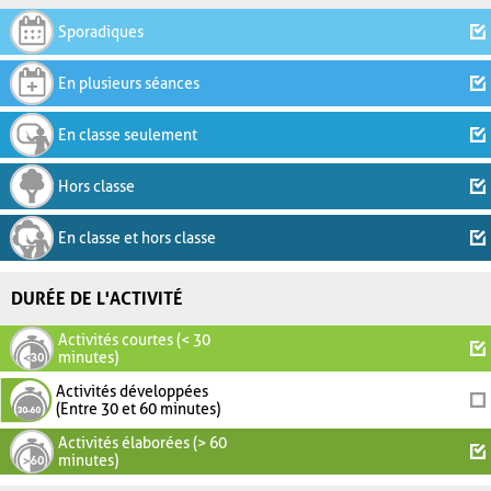
Sporadiques
En plusieurs séances
En classe seulement
Hors classe
En classe et hors classe
DURÉE DE L'ACTIVITÉ
Activités courtes (< 30
minutes)
Activités développées
(Entre 30 et 60 minutes)
Activités élaborées (> 60
minutes)