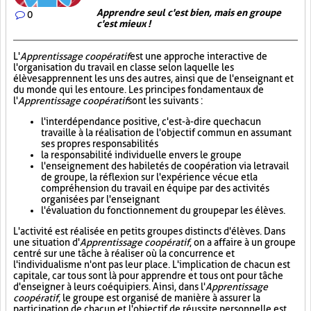
Apprendre seul c'est bien, mais en groupe
0
c'est mieux !
L'
Apprentissage coopératif
est une approche interactive de
l'organisation du travail en classe selon laquelle les
élèves apprennent les uns des autres, ainsi que de l'enseignant et
du monde qui les entoure. Les principes fondamentaux de
l'
Apprentissage coopératif
sont les suivants :
l'interdépendance positive, c'est-à-dire que chacun
travaille à la réalisation de l'objectif commun en assumant
ses propres responsabilités
la responsabilité individuelle envers le groupe
l'enseignement des habiletés de coopération via le travail
de groupe, la réflexion sur l'expérience vécue et la
compréhension du travail en équipe par des activités
organisées par l'enseignant
l'évaluation du fonctionnement du groupe par les élèves.
L'activité est réalisée en petits groupes distincts d'élèves. Dans
une situation d'
Apprentissage coopératif
, on a affaire à un groupe
centré sur une tâche à réaliser où la concurrence et
l'individualisme n'ont pas leur place. L'implication de chacun est
capitale, car tous sont là pour apprendre et tous ont pour tâche
d'enseigner à leurs coéquipiers. Ainsi, dans l'
Apprentissage
coopératif
, le groupe est organisé de manière à assurer la
participation de chacun et l'objectif de réussite personnelle est