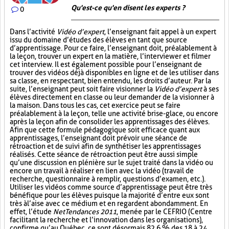
Qu'est-ce qu'en disent les experts ?
0
Dans l’activité
Vidéo d’expert
, l’enseignant fait appel à un expert
issu du domaine d’études des élèves en tant que source
d’apprentissage. Pour ce faire, l’enseignant doit, préalablement à
la leçon, trouver un expert en la matière, l’interviewer et filmer
cet interview. Il est également possible pour l’enseignant de
trouver des vidéos déjà disponibles en ligne et de les utiliser dans
sa classe, en respectant, bien entendu, les droits d’auteur. Par la
suite, l’enseignant peut soit faire visionner la
Vidéo d’expert
à ses
élèves directement en classe ou leur demander de la visionner à
la maison. Dans tous les cas, cet exercice peut se faire
préalablement à la leçon, telle une activité brise-glace, ou encore
après la leçon afin de consolider les apprentissages des élèves.
Afin que cette formule pédagogique soit efficace quant aux
apprentissages, l’enseignant doit prévoir une séance de
rétroaction et de suivi afin de synthétiser les apprentissages
réalisés. Cette séance de rétroaction peut être aussi simple
qu’une discussion en plénière sur le sujet traité dans la vidéo ou
encore un travail à réaliser en lien avec la vidéo (travail de
recherche, questionnaire à remplir, questions d’examen, etc.).
Utiliser les vidéos comme source d’apprentissage peut être très
bénéfique pour les élèves puisque la majorité d’entre eux sont
très à l’aise avec ce médium et en regardent abondamment. En
effet, l’étude
NetTendances 2011
, menée par le CEFRIO (Centre
facilitant la recherche et l’innovation dans les organisations),
confirme qu’au Québec, ce sont désormais 82,6 % des 18 à 24