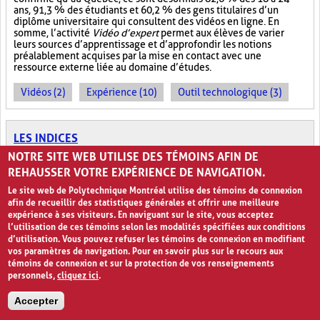
ans, 91,3 % des étudiants et 60,2 % des gens titulaires d’un
diplôme universitaire qui consultent des vidéos en ligne. En
somme, l’activité
Vidéo d’expert
permet aux élèves de varier
leurs sources d’apprentissage et d’approfondir les notions
préalablement acquises par la mise en contact avec une
ressource externe liée au domaine d’études.
Vidéos (2)
Expérience (10)
Outil technologique (3)
LES INDICES
NOTRE SITE WEB UTILISE DES TÉMOINS AFIN DE
REHAUSSER VOTRE EXPÉRIENCE DE NAVIGATION.
Le site web de Polytechnique Montréal utilise des témoins de connexion
afin de recueillir des statistiques générales et offrir une meilleure
expérience à ses visiteurs. En naviguant sur le site, vous acceptez
l’utilisation de ces témoins selon les modalités spécifiées aux conditions
d’utilisation. Vous pouvez refuser les témoins de connexion en modifiant
Différencier pour mieux motiver
vos paramètres de navigation. Pour en savoir plus sur le recours aux
0
témoins de connexion et sur la protection de vos renseignements
personnels,
cliquez ici
.
La technique des
Indices
permet aux enseignants de s'adapter à la
rapidité d'exécution d'une tâche par les élèves. En effet, puisque
Accepter
tous les élèves ne travaillent pas à la même vitesse, il arrive
souvent que certains d'entre eux prennent plus de temps que