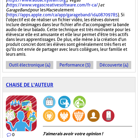
(
https://www.audacityteam.org
), Vegas
(
https://www.vegascreativesoftware.com/fr-ca/
) et
GarageBand,
pour les
Mac
seulement
(
https://apps.apple.com/ca/app/garageband/id408709785
). Si
l'objectif est de réaliser un fichier vidéo, les élèves doivent
inclure des images dans leur fichier afin d'accompagner la bande
audio de leur balado. Cette technique est très motivante pour les
élèves car elle est amusante et elle leur permet d'être très actifs
dans leurs apprentissages. De plus, elle mène à la création d'un
produit concret dont les élèves sont généralement très fiers et
qu'ils ont envie de partager avec leurs collègues, leur famille et
leurs amis.
Outil électronique (4)
Performance (3)
Découverte (4)
CHAISE DE L'AUTEUR
J'aimerais avoir votre opinion !
0