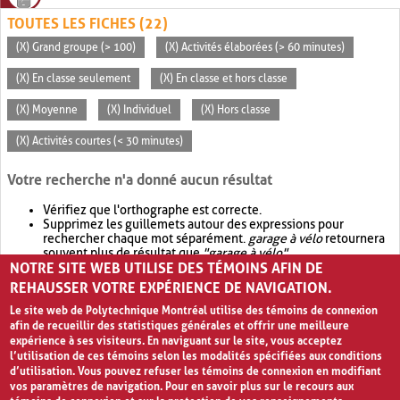
TOUTES LES FICHES (22)
(X) Grand groupe (> 100)
(X) Activités élaborées (> 60 minutes)
(X) En classe seulement
(X) En classe et hors classe
(X) Moyenne
(X) Individuel
(X) Hors classe
(X) Activités courtes (< 30 minutes)
Votre recherche n'a donné aucun résultat
Vérifiez que l'orthographe est correcte.
Supprimez les guillemets autour des expressions pour
rechercher chaque mot séparément.
garage à vélo
retournera
souvent plus de résultat que
"garage à vélo"
.
NOTRE SITE WEB UTILISE DES TÉMOINS AFIN DE
Envisagez d'élargir votre recherche avec
OR
.
garage OR vélo
retournera souvent plus de résultat que
garage à vélo
.
REHAUSSER VOTRE EXPÉRIENCE DE NAVIGATION.
Le site web de Polytechnique Montréal utilise des témoins de connexion
afin de recueillir des statistiques générales et offrir une meilleure
expérience à ses visiteurs. En naviguant sur le site, vous acceptez
l’utilisation de ces témoins selon les modalités spécifiées aux conditions
d’utilisation. Vous pouvez refuser les témoins de connexion en modifiant
vos paramètres de navigation. Pour en savoir plus sur le recours aux