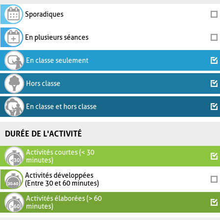
Sporadiques
En plusieurs séances
En classe seulement
Hors classe
En classe et hors classe
DURÉE DE L'ACTIVITÉ
Activités courtes (< 30
minutes)
Activités développées
(Entre 30 et 60 minutes)
Activités élaborées (> 60
minutes)