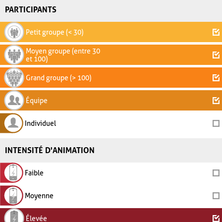
PARTICIPANTS
Petit groupe (< 30)
Moyen groupe (entre 30
et 100)
Grand groupe (> 100)
Équipe
Individuel
INTENSITÉ D'ANIMATION
Faible
Moyenne
Élevée