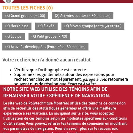
TOUTES LES FICHES (0)
(X) Grand groupe (> 100)
(X) Activités courtes (< 30 minutes)
(X) Hors classe
(X) Élevée
(X) Moyen groupe (entre 30 et 100)
(X) Équipe
(X) Petit groupe (< 30)
(X) Activités développées (Entre 30 et 60 minutes)
Votre recherche n'a donné aucun résultat
Vérifiez que l'orthographe est correcte.
Supprimez les guillemets autour des expressions pour
rechercher chaque mot séparément.
garage à vélo
retournera
souvent plus de résultat que
"garage à vélo"
.
NOTRE SITE WEB UTILISE DES TÉMOINS AFIN DE
Envisagez d'élargir votre recherche avec
OR
.
garage OR vélo
retournera souvent plus de résultat que
garage à vélo
.
REHAUSSER VOTRE EXPÉRIENCE DE NAVIGATION.
Le site web de Polytechnique Montréal utilise des témoins de connexion
afin de recueillir des statistiques générales et offrir une meilleure
expérience à ses visiteurs. En naviguant sur le site, vous acceptez
l’utilisation de ces témoins selon les modalités spécifiées aux conditions
d’utilisation. Vous pouvez refuser les témoins de connexion en modifiant
vos paramètres de navigation. Pour en savoir plus sur le recours aux