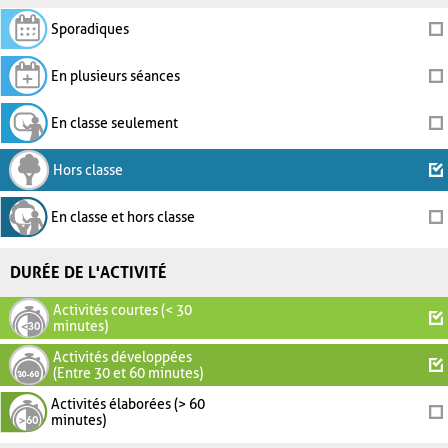
Sporadiques
En plusieurs séances
En classe seulement
Hors classe
En classe et hors classe
DURÉE DE L'ACTIVITÉ
Activités courtes (< 30
minutes)
Activités développées
(Entre 30 et 60 minutes)
Activités élaborées (> 60
minutes)