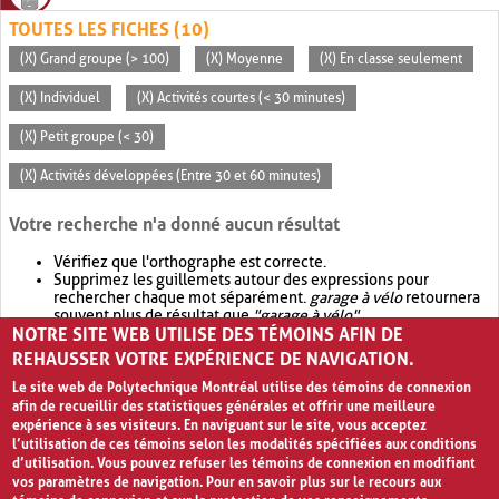
TOUTES LES FICHES (10)
(X) Grand groupe (> 100)
(X) Moyenne
(X) En classe seulement
(X) Individuel
(X) Activités courtes (< 30 minutes)
(X) Petit groupe (< 30)
(X) Activités développées (Entre 30 et 60 minutes)
Votre recherche n'a donné aucun résultat
Vérifiez que l'orthographe est correcte.
Supprimez les guillemets autour des expressions pour
rechercher chaque mot séparément.
garage à vélo
retournera
souvent plus de résultat que
"garage à vélo"
.
NOTRE SITE WEB UTILISE DES TÉMOINS AFIN DE
Envisagez d'élargir votre recherche avec
OR
.
garage OR vélo
retournera souvent plus de résultat que
garage à vélo
.
REHAUSSER VOTRE EXPÉRIENCE DE NAVIGATION.
Le site web de Polytechnique Montréal utilise des témoins de connexion
afin de recueillir des statistiques générales et offrir une meilleure
expérience à ses visiteurs. En naviguant sur le site, vous acceptez
l’utilisation de ces témoins selon les modalités spécifiées aux conditions
d’utilisation. Vous pouvez refuser les témoins de connexion en modifiant
vos paramètres de navigation. Pour en savoir plus sur le recours aux