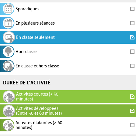
Sporadiques
En plusieurs séances
En classe seulement
Hors classe
En classe et hors classe
DURÉE DE L'ACTIVITÉ
Activités courtes (< 30
minutes)
Activités développées
(Entre 30 et 60 minutes)
Activités élaborées (> 60
minutes)